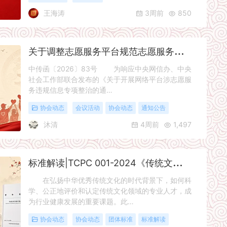
王海涛
3周前
850
关
于调整志愿服务平台规范志愿服务活动的公告
中传函〔2026〕83号 为响应中央网信办、中央
社会工作部联合发布的《关于开展网络平台涉志愿服
务违规信息专项整治的通…
协会动态
会议活动
协会动态
通知公告
沐清
4周前
1,497
标
准解读|TCPC 001-2024《传统文化专家评审指南》
在弘扬中华优秀传统文化的时代背景下，如何科
学、公正地评价和认定传统文化领域的专业人才，成
为行业健康发展的重要课题。此…
协会动态
协会动态
团体标准
标准解读