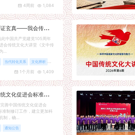
4周前
1,084
文
中传大道，字里证玄真——我会传统文化大讲堂第三期在京如期举行
此中国共产党建党105周年
进会传统文化大讲堂《文中传
为…
当代转化关系
文化辨析
行业资讯
1个月前
1,409
关
于印发《中国传统文化促进会标准制修订管理办法》（2026年修订版）的通知
步完善中国传统文化促进会
）标准制修订工作，建立更加科
机制，确…
通知公告