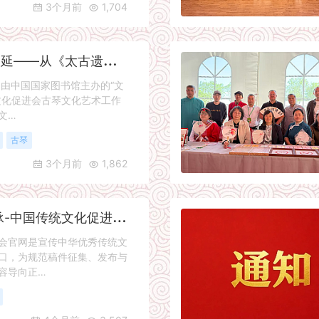
3个月前
1,704
国
图藏珍与琴脉绵延——从《太古遗音》《四库全书・琴史》到铁琴铜剑楼金声琴的整理研究
，由中国国家图书馆主办的“文
文化促进会古琴文化艺术工作
文…
古琴
3个月前
1,862
青
简有约·文心相承-中国传统文化促进会官网投稿须知
官网是宣传中华优秀传统文
口，为规范稿件征集、发布与
容导向正…