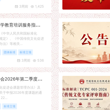
3周前
1,425
关
于《传统文化研学教育培训服务指南》团体标准立项公告
《中华人民共和国标准化
规定》、《中国传统文化促进
办法》等相关…
团体标准
标准立项
3周前
536
中
国传统文化促进会2026年第二季度课题立项公告
促进会课题管理办法》及
关于申报2026年度课题的通
22…
标准立项