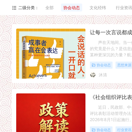
二级分类：
全部
协会动态
文化经纬
行业资
声在天地间。当一位
的究竟是什么？是信息
某种更深沉的力量？航
协会动态
思想来源
沐清
近日，民政部、中央
评比表彰活动管理办法
2026年8月1日起施行。
协会动态
行业资讯