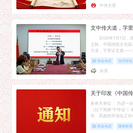
中传文荟
2026年7月1日，值
之际，中国传统文化促
大道，字里证玄真——
协会动态
当代转化
沐清
各有关单位： 为进一
（以下简称“中传会”
学、高效的市场化工作
协会动态
团体标准