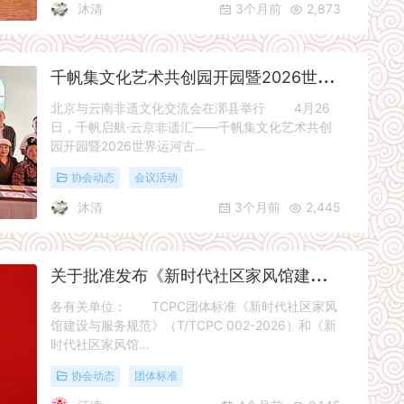
沐清
3个月前
2,873
千
帆集文化艺术共创园开园暨2026世界运河古镇合作机制会议
北京与云南非遗文化交流会在漷县举行 4月26
日，千帆启航·云京非遗汇——千帆集文化艺术共创
园开园暨2026世界运河古…
协会动态
会议活动
沐清
3个月前
2,445
关
于批准发布《新时代社区家风馆建设与服务规范》《新时代社区家风馆评价规范》两项团体标准的通知
各有关单位： TCPC团体标准《新时代社区家风
馆建设与服务规范》（T/TCPC 002-2026）和《新
时代社区家风馆…
协会动态
团体标准