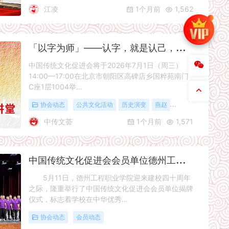
江凌
1个月前
1,562
「
以字为师」——认字，就是认己，中国传统文化大讲堂线下活动预告
中国传统文化促进会将于2026年7月1日（周三）
14:00—17:00在北京市朝阳区高碑店乡国粹苑南门
C座1层1004举…
协会动态
公共文化活动
历史演变
燕赵
经典解读
行业资
中传文荟
1个月前
1,571
中
国传统文化促进会会员单位德州工程职业学院揭牌仪式顺利举行
5月11日，德州工程职业学院迎来建校四十周年
之际，隆重举行了中国传统文化促进会会员单位揭牌
仪式，标志着学校在中华优秀…
协会动态
会员动态