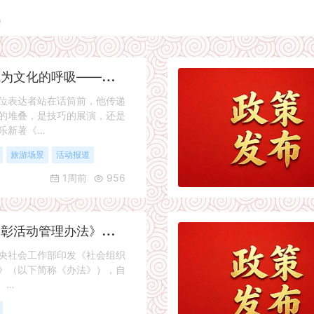
讯
让
每一次言说都成为文化的呼吸——评《成事者赢在会表达》
表达者站在话筒前，他传递
的堆叠，是技巧的展演，还是
乐新著《…
旅游场景
活动报道
1周前
956
《
社会组织评比表彰活动管理办法》解读
社会工作部印发《社会组织
》（以下简称《办法》），自
 …