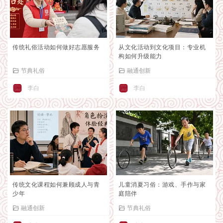
传统礼俗活动如何做好志愿服务
从文化活动到文化项目：专业机
构如何升级能力
节典礼俗
融通创新
李白
李白
传统文化课程如何兼顾成人与青
儿童消夏习俗：游戏、手作与家
少年
庭陪伴
融通创新
节典礼俗