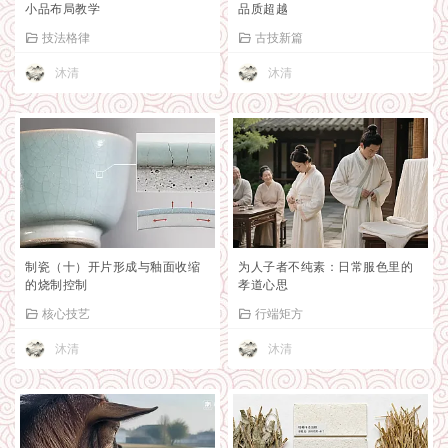
小品布局教学
品质超越
技法格律
古技新篇
沐清
沐清
制瓷（十）开片形成与釉面收缩
为人子者不纯素：日常服色里的
的烧制控制
孝道心思
核心技艺
行端矩方
沐清
沐清