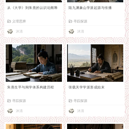
从《大学》到朱熹的认识论阐释
陆九渊象山学派起源与传播
义理思辨
寻踪探源
沐清
沐清
朱熹生平与闽学体系构建历程
张载关学学派形成始末
寻踪探源
寻踪探源
沐清
沐清