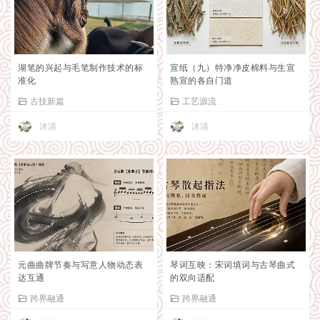
湖笔的兴起与毛笔制作技术的标
宣纸（九）特净净皮棉料与生宣
准化
熟宣的各自门道
古技新篇
工艺源流
沐清
沐清
元曲曲牌节奏与写意人物动态表
琴词互映：宋词填词与古琴曲式
达互通
的双向适配
跨界融通
跨界融通