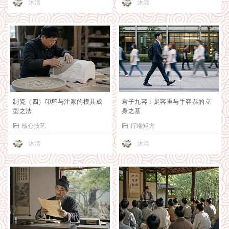
沐清
沐清
制瓷（四）印坯与注浆的模具成
君子九容：足容重与手容恭的立
型之法
身之基
核心技艺
行端矩方
沐清
沐清