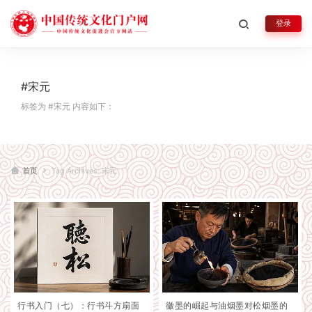
登录
#宋元
标签为 #宋元 内容如下：
首页
Tag Archives: 宋元
行书入门（七）：行书斗方扇面
徽墨的崛起与油烟墨对松烟墨的