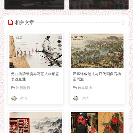
相关文章
元曲曲牌节奏与写意人物动态
汉赋铺叙笔法与汉代画像石构
表达互通
图同源
跨界融通
跨界融通
沐清
沐清