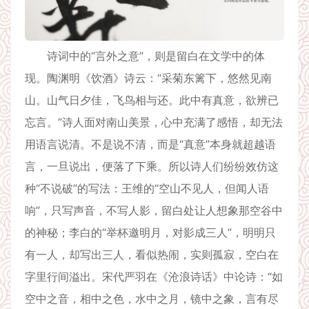
诗词中的“言外之意”，则是留白在文学中的体
现。陶渊明《饮酒》诗云：“采菊东篱下，悠然见南
山。山气日夕佳，飞鸟相与还。此中有真意，欲辨已
忘言。”诗人面对南山美景，心中充满了感悟，却无法
用语言说清。不是说不清，而是“真意”本身就超越语
言，一旦说出，便落了下乘。所以诗人们纷纷效仿这
种“不说破”的写法：王维的“空山不见人，但闻人语
响”，只写声音，不写人影，留白处让人想象那空谷中
的神秘；李白的“举杯邀明月，对影成三人”，明明只
有一人，却写出三人，看似热闹，实则孤寂，空白在
字里行间溢出。宋代严羽在《沧浪诗话》中论诗：“如
空中之音，相中之色，水中之月，镜中之象，言有尽