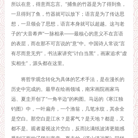
所以在意，得意而忘言。”捕鱼的竹器是为了得到鱼，
一旦得到了鱼，竹器就可以放下；语言是为了传达思
想，一旦领会了思想，语言本身就可以超越。这与老
子的“大音希声”一脉相承——最核心的意义不在言语
的表层，而在那不可言说的“意”中。中国诗人常说“言
有尽而意无穷”，书法家讲究“计白当黑”，画家追求“虚
实相生”，源头都在这里。
将哲学观念转化为具体的艺术手法，是在漫长的
历史中完成的。最早在绘画领域，南宋画院画家马
远、夏圭开创了“一角半边”的构图。马远的《寒江独
钓图》中，一叶扁舟，一个渔翁，几笔水纹，其余全
是空白。那空白是江水？是雾气？是天地？都是，又
都不是。观者凝视这片空白，反而比满纸波涛更能感