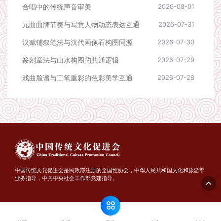
合唱中的传统声音审美
2026-08-01
元曲曲牌节奏与写意人物动态表达互通
2026-07-31
汉赋铺叙笔法与汉代画像石构图同源
2026-07-30
篆刻章法与山水构图的共通逻辑
2026-07-29
戏曲脸谱与工笔重彩的色彩美学互通
2026-07-28
中国传统文化促进会是民政部注册的全国性协会，中华人民共和国文化和旅游部
业务指导，中共中央社会工作部党建指导。
© 2026 中国传统文化促进会 - TCPC.ORG.CN. All rights reserved
京公网安备 11010502049385号
京ICP备14044499号-1