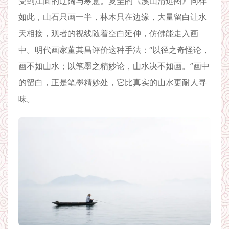
受到江面的辽阔与寒意。夏圭的《溪山清远图》同样
如此，山石只画一半，林木只在边缘，大量留白让水
天相接，观者的视线随着空白延伸，仿佛能走入画
中。明代画家董其昌评价这种手法：“以径之奇怪论，
画不如山水；以笔墨之精妙论，山水决不如画。”画中
的留白，正是笔墨精妙处，它比真实的山水更耐人寻
味。