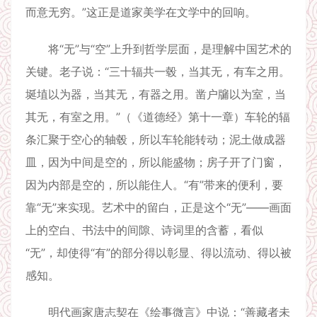
而意无穷。”这正是道家美学在文学中的回响。
将“无”与“空”上升到哲学层面，是理解中国艺术的
关键。老子说：“三十辐共一毂，当其无，有车之用。
埏埴以为器，当其无，有器之用。凿户牖以为室，当
其无，有室之用。”（《道德经》第十一章）车轮的辐
条汇聚于空心的轴毂，所以车轮能转动；泥土做成器
皿，因为中间是空的，所以能盛物；房子开了门窗，
因为内部是空的，所以能住人。“有”带来的便利，要
靠“无”来实现。艺术中的留白，正是这个“无”——画面
上的空白、书法中的间隙、诗词里的含蓄，看似
“无”，却使得“有”的部分得以彰显、得以流动、得以被
感知。
明代画家唐志契在《绘事微言》中说：“善藏者未