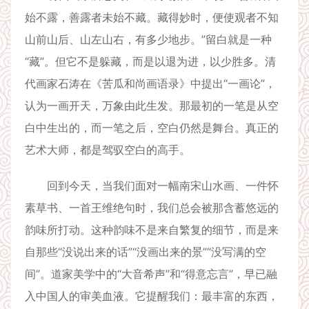
始不露，善露者未始不藏。藏得妙时，便使观者不知
山前山后、山左山右，有多少地步。”留白就是一种
“藏”。但它不是躲藏，而是以退为进，以少胜多。清
代画家石涛在《苦瓜和尚画语录》中提出“一画论”，
认为一画开天，万象由此生发。那最初的一笔是从空
白中生出的，而一笔之后，空白仍然是舞台。真正的
艺术大师，都是驾驭空白的高手。
回到今天，当我们面对一幅南宋山水画、一件怀
素草书、一首王维绝句时，我们总会被那含蓄悠远的
韵味所打动。这种韵味不是来自繁复的细节，而是来
自那些“没说出来的话”“没画出来的景”“没写满的空
间”。道家美学中的“大音希声”和“得意忘言”，早已融
入中国人的审美血液。它提醒我们：最丰富的东西，