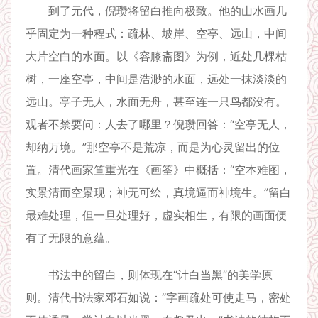
到了元代，倪瓒将留白推向极致。他的山水画几
乎固定为一种程式：疏林、坡岸、空亭、远山，中间
大片空白的水面。以《容膝斋图》为例，近处几棵枯
树，一座空亭，中间是浩渺的水面，远处一抹淡淡的
远山。亭子无人，水面无舟，甚至连一只鸟都没有。
观者不禁要问：人去了哪里？倪瓒回答：“空亭无人，
却纳万境。”那空亭不是荒凉，而是为心灵留出的位
置。清代画家笪重光在《画筌》中概括：“空本难图，
实景清而空景现；神无可绘，真境逼而神境生。”留白
最难处理，但一旦处理好，虚实相生，有限的画面便
有了无限的意蕴。
书法中的留白，则体现在“计白当黑”的美学原
则。清代书法家邓石如说：“字画疏处可使走马，密处