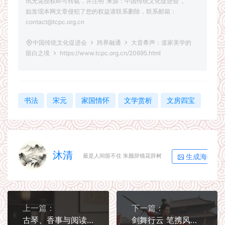
讯无需授权即可转载，并注明“来源：中国传统文化促进会”。
如发现本网文章侵犯了您的权益请联系删除，联系邮箱：
contact@tcpc.org.cn
中国传统文化促进会
跨界融通
大音希声：道家美学的
留白之境
https://www.tcpc.org.cn/20695.html
书法
宋元
家国情怀
文学赏析
文房四宝
沐清
生成海报
最是人间留不住 朱颜辞镜花辞树
上一篇：
下一篇：
古琴、香事与阅读空间：生活美学的边界
剑舞行云 笔携风雨：公孙大娘与张旭的艺林绝响