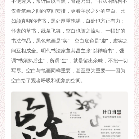
不使透风，常计白以当黑，奇趣乃出。”书法的结构不
仅看笔画之间的空间安排，更看字形之外的空白。比
如颜真卿的楷书，黑处厚重饱满，白处也方正有力；
怀素的草书，线条飞舞，空白也随之流动。一幅好的
书法作品，黑色笔画是“实”，空白底色是“虚”，虚实之
间互相成全。明代书法家董其昌主张“以禅喻书”，强
调“书须熟后生”，所谓“生”，就是留出余味，不把一切
写尽。空白与笔画同样重要，甚至更为重要——因为
空白给了观者呼吸和想象的空间。