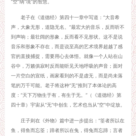
“空”纳“境”的智慧。
老子在《道德经》第四十一章中写道：“大音希
声，大象无形，道隐无名。”最宏大的音乐，反而听不
到声响；最壮阔的形象，反而看不见形状。这不是说
音乐和形象不存在，而是说至高的艺术境界超越了感
官的直接捕捉，需要用心去体悟。就像一个人站在山
谷中，万籁俱寂时反而能听见天地呼吸的声音；面对
一片空白的宣纸，画家看到的不是虚无，而是尚未落
笔的万千可能。老子将这种“无”推到了本体论的高
度：“天下万物生于有，有生于无。”（《道德经》第
四十章）宇宙从“无”中创生，艺术也当从“空”中绽放。
庄子则在《外物》篇中进一步提出：“筌者所以在
鱼，得鱼而忘筌；蹄者所以在兔，得兔而忘蹄；言者