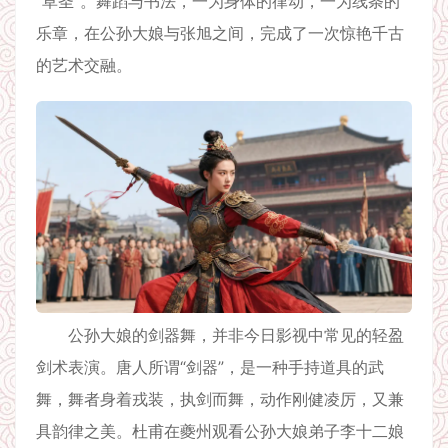
“草圣”。舞蹈与书法，一为身体的律动，一为线条的
乐章，在公孙大娘与张旭之间，完成了一次惊艳千古
的艺术交融。
公孙大娘的剑器舞，并非今日影视中常见的轻盈
剑术表演。唐人所谓“剑器”，是一种手持道具的武
舞，舞者身着戎装，执剑而舞，动作刚健凌厉，又兼
具韵律之美。杜甫在夔州观看公孙大娘弟子李十二娘