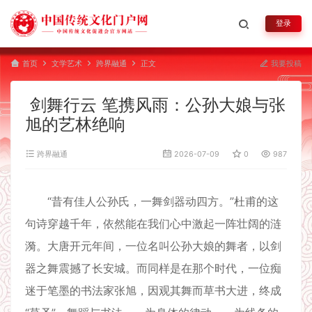
登录
首页
文学艺术
跨界融通
正文
我要投稿
剑舞行云 笔携风雨：公孙大娘与张
旭的艺林绝响
跨界融通
2026-07-09
0
987
“昔有佳人公孙氏，一舞剑器动四方。”杜甫的这
句诗穿越千年，依然能在我们心中激起一阵壮阔的涟
漪。大唐开元年间，一位名叫公孙大娘的舞者，以剑
器之舞震撼了长安城。而同样是在那个时代，一位痴
迷于笔墨的书法家张旭，因观其舞而草书大进，终成