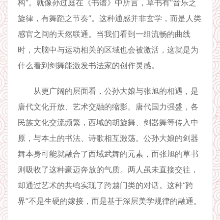
构”。就像孙过庭在《书谱》中所言，草书有“音乐之
旋律，有舞蹈之节奏”。这种通感并非玄学，而是人类
感官之间的天然联通。当我们看到一组流畅的曲线
时，大脑中与运动相关的区域也会被激活，这就是为
什么看到剑舞能激发书法家的创作灵感。
从更广阔的层面看，公孙大娘与张旭的相遇，是
唐代文化开放、艺术交融的缩影。唐代国力强盛，各
民族文化交流频繁，西域的胡旋舞、剑器舞等传入中
原，与本土的书法、诗歌相互激荡。公孙大娘的剑器
舞本身可能就融合了西域武舞的元素，而张旭的草书
则吸收了这种豪迈奔放的气质。两人虽未直接交往，
却通过艺术的共鸣实现了跨越门类的对话。这种“跨
界”不是生硬的嫁接，而是基于深层美学规律的融通。