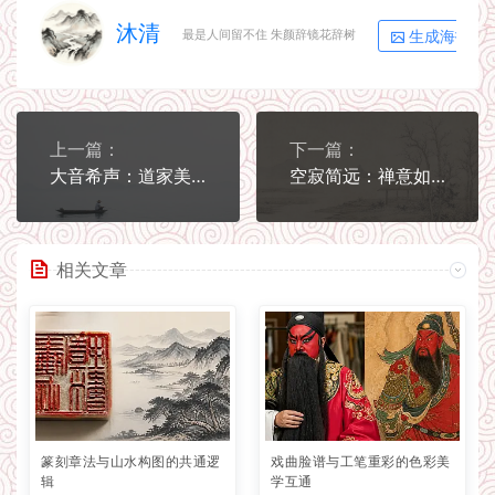
沐清
生成海报
最是人间留不住 朱颜辞镜花辞树
上一篇：
下一篇：
大音希声：道家美学的留白之境
空寂简远：禅意如何浸润了文人画
相关文章
篆刻章法与山水构图的共通逻
戏曲脸谱与工笔重彩的色彩美
辑
学互通