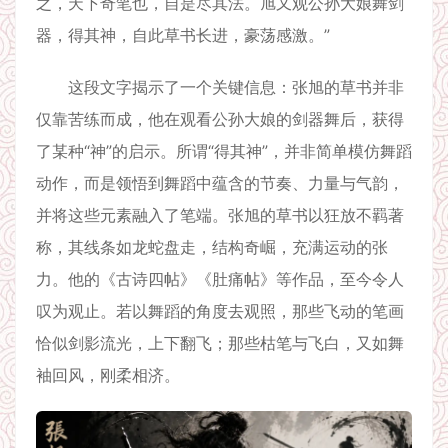
之，天下奇笔也，自是尽其法。旭又观公孙大娘舞剑
器，得其神，自此草书长进，豪荡感激。”
这段文字揭示了一个关键信息：张旭的草书并非
仅靠苦练而成，他在观看公孙大娘的剑器舞后，获得
了某种“神”的启示。所谓“得其神”，并非简单模仿舞蹈
动作，而是领悟到舞蹈中蕴含的节奏、力量与气韵，
并将这些元素融入了笔端。张旭的草书以狂放不羁著
称，其线条如龙蛇盘走，结构奇崛，充满运动的张
力。他的《古诗四帖》《肚痛帖》等作品，至今令人
叹为观止。若以舞蹈的角度去观照，那些飞动的笔画
恰似剑影流光，上下翻飞；那些枯笔与飞白，又如舞
袖回风，刚柔相济。