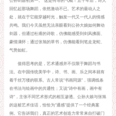
公孙剑器初第一。”这是何等的气概！五十年后，诗人
回忆起那场舞蹈，依然激动不已。艺术的最动人之
处，就在于它能穿越时光，触发一代又一代人的情感
共鸣。我们今天虽然无法亲眼看到公孙大娘如何舞动
剑器，但通过杜甫的诗歌，仿佛能感受到剑风拂面、
豪情满怀；通过张旭的草书，仿佛能看到笔走龙蛇、
气势如虹。
值得思考的是，艺术通感并不仅限于舞蹈与书
法。在中国传统美学中，诗、书、画、乐之间本就有
着千丝万缕的联系。古人常说“书画同源”，强调线条
在书法与绘画中的共通性；又说“诗中有画，画中有
诗”，主张不同艺术形式的相互渗透。公孙大娘与张旭
的这桩艺术佳话，恰恰为“通感”提供了一个经典案
例。它告诉我们，真正的艺术创造力常常来自打破门