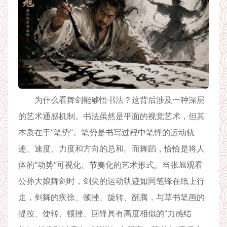
为什么看舞剑能够悟书法？这背后涉及一种深层
的艺术通感机制。书法虽然是平面的视觉艺术，但其
本质在于“笔势”。笔势是书写过程中笔锋的运动轨
迹、速度、力度和方向的总和。而舞蹈，恰恰是将人
体的“动势”可视化、节奏化的艺术形式。当张旭观看
公孙大娘舞剑时，剑尖的运动轨迹如同笔锋在纸上行
走，剑舞的疾徐、顿挫、旋转、翻腾，与草书笔画的
提按、使转、顿挫、回锋具有高度相似的“力感结