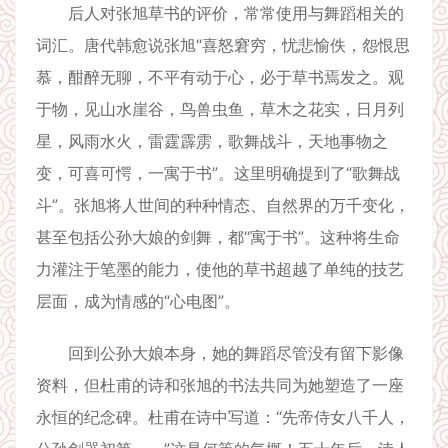
后人对张旭草书的评价，常常使用与舞蹈相关的
词汇。唐代韩愈说张旭“喜怒窘穷，忧悲愉佚，怨恨思
慕，酣醉无聊，不平有动于心，必于草书焉发之。观
于物，见山水崖谷，鸟兽虫鱼，草木之花实，日月列
星，风雨水火，雷霆霹雳，歌舞战斗，天地事物之
变，可喜可愕，一寓于书”。这里明确提到了“歌舞战
斗”。张旭将人世间的种种情态、自然界的万千变化，
甚至包括公孙大娘的剑舞，都“寓于书”。这种将生命
力灌注于笔墨的能力，使他的草书超越了单纯的技艺
层面，成为情感的“心电图”。
回到公孙大娘本身，她的舞蹈尽管没有留下影像
资料，但杜甫的诗和张旭的书法共同为她塑造了一座
永恒的纪念碑。杜甫在诗中写道：“先帝侍女八千人，