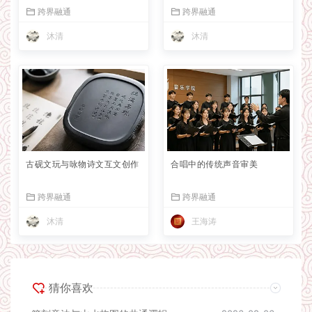
跨界融通
跨界融通
沐清
沐清
古砚文玩与咏物诗文互文创作
合唱中的传统声音审美
跨界融通
跨界融通
沐清
王海涛
猜你喜欢