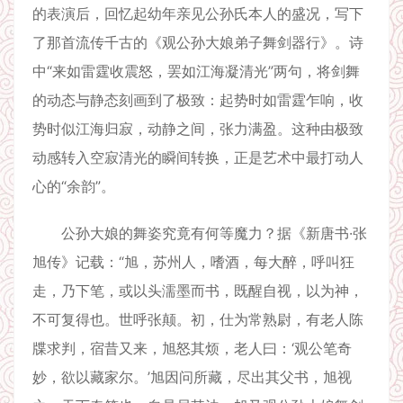
的表演后，回忆起幼年亲见公孙氏本人的盛况，写下
了那首流传千古的《观公孙大娘弟子舞剑器行》。诗
中“来如雷霆收震怒，罢如江海凝清光”两句，将剑舞
的动态与静态刻画到了极致：起势时如雷霆乍响，收
势时似江海归寂，动静之间，张力满盈。这种由极致
动感转入空寂清光的瞬间转换，正是艺术中最打动人
心的“余韵”。
公孙大娘的舞姿究竟有何等魔力？据《新唐书·张
旭传》记载：“旭，苏州人，嗜酒，每大醉，呼叫狂
走，乃下笔，或以头濡墨而书，既醒自视，以为神，
不可复得也。世呼张颠。初，仕为常熟尉，有老人陈
牒求判，宿昔又来，旭怒其烦，老人曰：‘观公笔奇
妙，欲以藏家尔。’旭因问所藏，尽出其父书，旭视