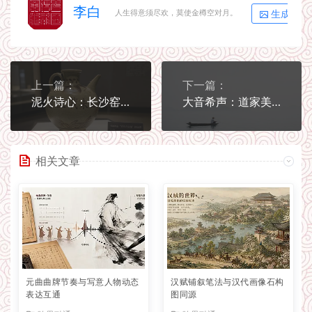
李白
生成海报
人生得意须尽欢，莫使金樽空对月。
上一篇：
下一篇：
泥火诗心：长沙窑瓷器上的唐念冰心
大音希声：道家美学的留白之境
相关文章
元曲曲牌节奏与写意人物动态
汉赋铺叙笔法与汉代画像石构
表达互通
图同源