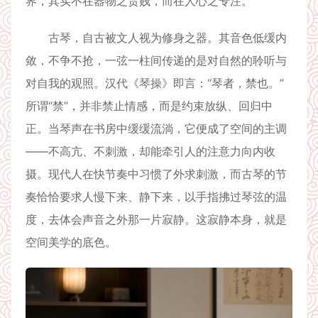
界，其实不在器物之贵贱，而在人心之专注。
古琴，自古被文人视为修身之器。其音色低缓内
敛，不争不抢，一弦一柱间传递的是对自然的聆听与
对自我的观照。汉代《琴操》即言：“琴者，禁也。”
所谓“禁”，并非禁止情感，而是约束放纵、回归中
正。当琴声在书房中缓缓流淌，它便成了空间的主调
——不高亢、不刺激，却能牵引人的注意力向内收
摄。现代人在快节奏中习惯了外求刺激，而古琴的节
奏恰恰要求人慢下来、静下来，以手指拂过琴弦的温
度，去体会声音之外那一片寂静。这寂静本身，就是
空间美学的底色。