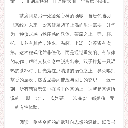
量”，并非刻意逃避，而是给大脑一个暂歇的契机。
茶席则是另一处凝聚心神的场域。自唐代陆羽
《茶经》以来，饮茶便超越了止渴的生理需要，升华
为一种仪式感与秩序感的载体。茶席之上，壶、杯、
托、巾各有其位，注水、温杯、出汤、分茶皆有次
第。这种程式化并非僵化，而是通过重复的、有节律
的动作，帮助人从杂念中脱离出来。双手捧起一只温
热的茶杯时，目光落在那清澈的汤色之上，鼻尖嗅到
茶香的层次，唇舌品尝到苦涩与回甘的交织——这一
刻，所有感官都集中在当下的茶汤上。这就是茶道所
说的“一期一会”，一次泡茶、一次品饮，都是独一无
二的专注体验。
阅读，则将空间的静默引向思想的深处。纸质书