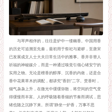
与琴声相伴的，往往是炉中一缕幽香。中国用香
的历史可追溯至先秦，最初用于祭祀与避秽，至唐宋
已发展成文人士大夫日常生活中的雅事。香并非替人
祈福的神秘媒介，而是一种通过嗅觉引领心绪安宁的
实用之物。无论是檀香的醇厚、沉香的内敛，还是合
香中花果草木的调配，都讲究“香韵”二字。焚香时，
烟气袅袅上升，在微光中缓缓弥散，将空间的空气变
得缓慢而丰富。人的呼吸随着香烟的节奏而调试，思
绪也随之沉静下来。所谓“静坐一炉香，万事不思