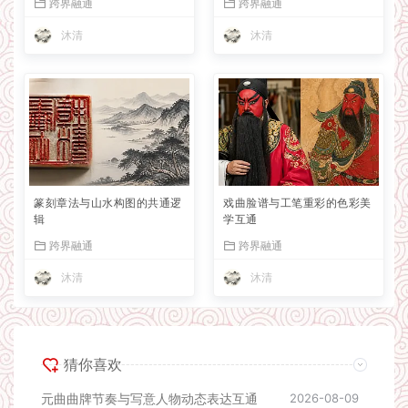
跨界融通
跨界融通
沐清
沐清
篆刻章法与山水构图的共通逻
戏曲脸谱与工笔重彩的色彩美
辑
学互通
跨界融通
跨界融通
沐清
沐清
猜你喜欢
元曲曲牌节奏与写意人物动态表达互通
2026-08-09