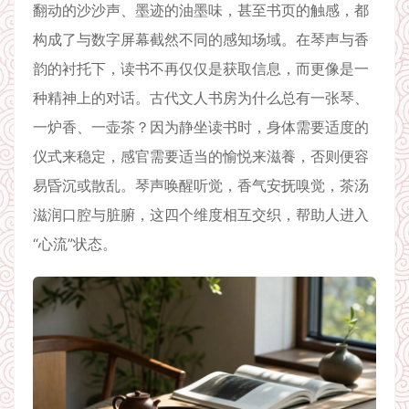
翻动的沙沙声、墨迹的油墨味，甚至书页的触感，都
构成了与数字屏幕截然不同的感知场域。在琴声与香
韵的衬托下，读书不再仅仅是获取信息，而更像是一
种精神上的对话。古代文人书房为什么总有一张琴、
一炉香、一壶茶？因为静坐读书时，身体需要适度的
仪式来稳定，感官需要适当的愉悦来滋養，否则便容
易昏沉或散乱。琴声唤醒听觉，香气安抚嗅觉，茶汤
滋润口腔与脏腑，这四个维度相互交织，帮助人进入
“心流”状态。