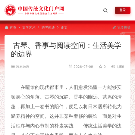
登录
首页
文学艺术
跨界融通
正文
我要投稿
古琴、香事与阅读空间：生活美学
的边界
跨界融通
2026-07-09
0
1,159
在喧嚣的现代都市里，人们愈发渴望一方能够安
顿身心的角落。古琴的沉静、香事的幽远、茶席的清
趣，再加上一卷书的陪伴，便足以将日常居所转化为
涵养精神的空间。这并非某种奢侈的装饰，而是对生
活秩序与内心节制的朴素实践——传统生活美学的边