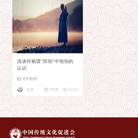
浅谈对杨震“四知”中地知的
认识
经学致用
沐清
3年前
5,039