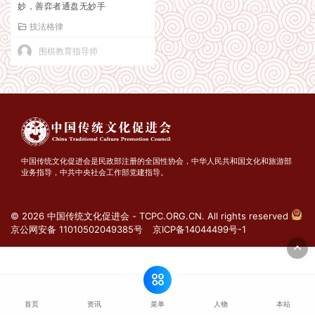
妙，善弈者通盘无妙手
技法格律
围棋教育指导师
中国传统文化促进会是民政部注册的全国性协会，中华人民共和国文化和旅游部
业务指导，中共中央社会工作部党建指导。
© 2026 中国传统文化促进会 - TCPC.ORG.CN. All rights reserved
京公网安备 11010502049385号
京ICP备14044499号-1
菜单
首页
资讯
人物
本站