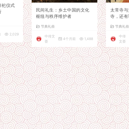
祭祀仪式
民间礼生：乡土中国的文化
太常寺与
析
枢纽与秩序维护者
寺，还有
仪？
节典礼俗
节典礼
前
2,029
中传文
中传
4个月前
1,488
荟
文荟