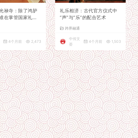
光禄寺：除了鸿胪
礼乐相济：古代官方仪式中
谁在掌管国家礼
“声”与“乐”的配合艺术
俗
跨界融通
中传文
4个月前
2,473
4个月前
1,503
荟