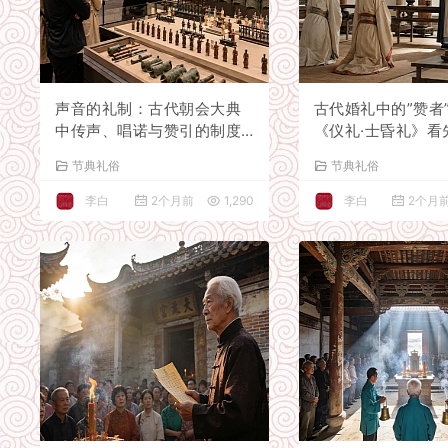
声音的礼制：古代朝会大典
古代婚礼中的”赞者
中传声、唱诺与赞引的制度
《仪礼·士昏礼》看
化实践
主持规范
节典礼俗
节典礼俗
李白
2个月前
1,290
李白
2个月