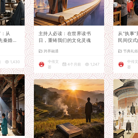
”：从
主持人必读：在世界读书
从“执事
先秦婚礼
日，重铸我们的文化灵魂
民间仪式
跨界融通
节典礼
中传文
中传
前
1,430
4个月前
1,247
荟
荟