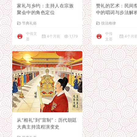
家礼与乡约：主持人在宗族
赞礼的艺术：民间
聚会中的角色定位
中的唱词与步法解
节典礼俗
技法格律
中传文
中传
4个月前
1,179
4个月
荟
文荟
从“相礼”到“宣制”：历代朝廷
大典主持流程演变史