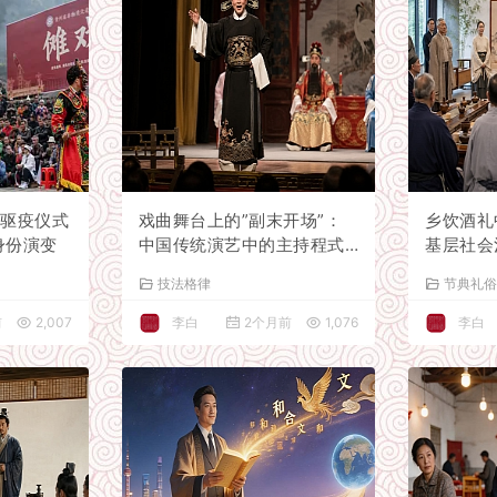
：驱疫仪式
戏曲舞台上的”副末开场”：
乡饮酒礼
身份演变
中国传统演艺中的主持程式
基层社会
探源
技法格律
节典礼
前
2,007
李白
2个月前
1,076
李白