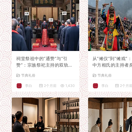
祠堂祭祖中的”通赞”与”引
从”傩仪”到”傩戏”
赞”：宗族祭祀主持的双轨体
中方相氏的主持者
制
节典礼俗
节典礼俗
李白
2个月前
1,430
李白
2个月