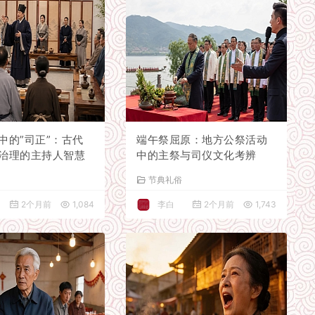
中的”司正”：古代
端午祭屈原：地方公祭活动
治理的主持人智慧
中的主祭与司仪文化考辨
俗
节典礼俗
2个月前
1,084
李白
2个月前
1,743