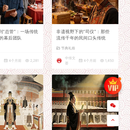
”到“总管”：一场传统
非遗视野下的“司仪”：那些
的幕后团队
流传千年的民间口头传统
俗
节典礼俗
文
中传文
4个月前
2,281
4个月前
1,450
荟