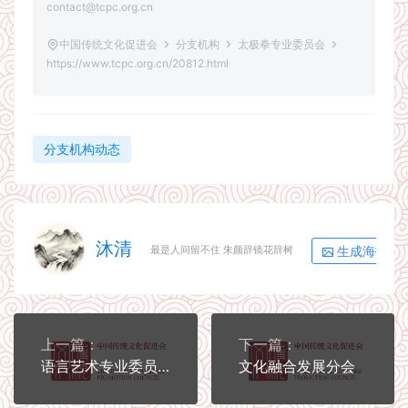
contact@tcpc.org.cn
中国传统文化促进会
分支机构
太极拳专业委员会
https://www.tcpc.org.cn/20812.html
分支机构动态
沐清
生成海报
最是人间留不住 朱颜辞镜花辞树
上一篇：
下一篇：
语言艺术专业委员会
文化融合发展分会