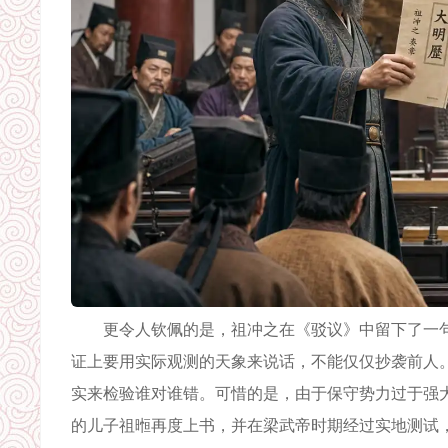
更令人钦佩的是，祖冲之在《驳议》中留下了一句跨
证上要用实际观测的天象来说话，不能仅仅抄袭前人
实来检验谁对谁错。可惜的是，由于保守势力过于强
的儿子祖暅再度上书，并在梁武帝时期经过实地测试