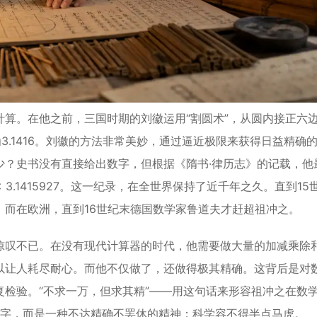
。在他之前，三国时期的刘徽运用“割圆术”，从圆内接正六
3.1416。刘徽的方法非常美妙，通过逼近极限来获得日益精确
少？史书没有直接给出数字，但根据《隋书·律历志》的记载，他
 < 3.1415927。这一纪录，在全世界保持了近千年之久。直到15
；而在欧洲，直到16世纪末德国数学家鲁道夫才赶超祖冲之。
叹不已。在没有现代计算器的时代，他需要做大量的加减乘除
以让人耗尽耐心。而他不仅做了，还做得极其精确。这背后是对
检验。“不求一万，但求其精”——用这句话来形容祖冲之在数
数字，而是一种不达精确不罢休的精神：科学容不得半点马虎。