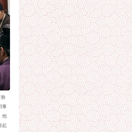
文验
用事
，他
得起