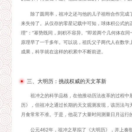
除了圆周率，祖冲之还与他的儿子祖暅合作完成了
来失传了。从仅存的零星记载中可知，球体积公式的
理”：“幂势既同，则积不容异。”即若两个几何体在
原理早了一千多年。可以说，祖氏父子两代人在数学
成果，科学就在这样的积累中不断前进。
三、大明历：挑战权威的天文革新
祖冲之的科学品格，在他推动历法改革的过程中展
历》，但祖冲之通过长期的天文观测发现，该历法与
月食常常不准。于是，他花了大量时间测量日月运行
公元462年，祖冲之草拟了《大明历》，并上奏朝