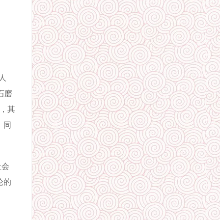
人
石磨
计，其
，同
社会
论的