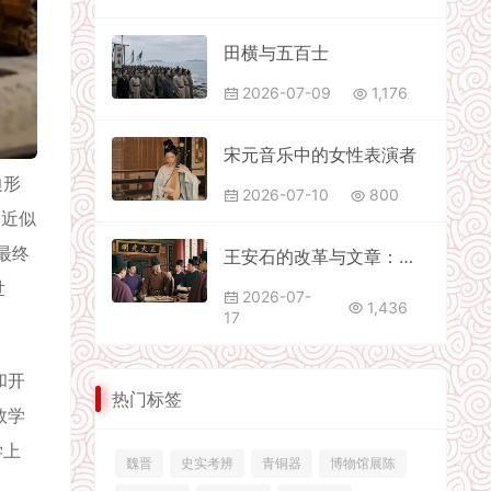
田横与五百士
2026-07-09
1,176
宋元音乐中的女性表演者
边形
2026-07-10
800
的近似
最终
王安石的改革与文章：士人的责任意识
世
2026-07-
1,436
17
和开
热门标签
数学
学上
魏晋
史实考辨
青铜器
博物馆展陈