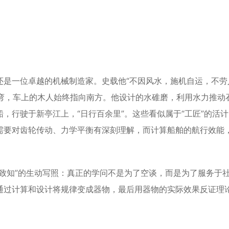
是一位卓越的机械制造家。史载他“不因风水，施机自运，不劳
转弯，车上的木人始终指向南方。他设计的水碓磨，利用水力推动
，行驶于新亭江上，“日行百余里”。这些看似属于“工匠”的活
需要对齿轮传动、力学平衡有深刻理解，而计算船舶的航行效能
知”的生动写照：真正的学问不是为了空谈，而是为了服务于
通过计算和设计将规律变成器物，最后用器物的实际效果反证理