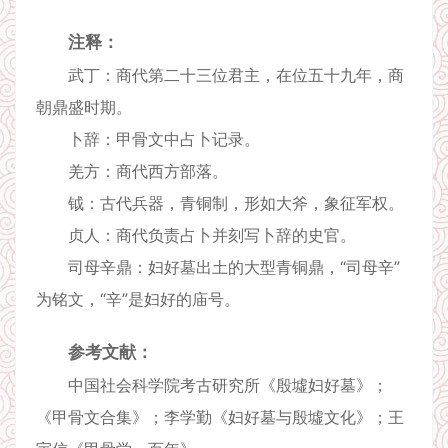
注释：
武丁：商代第二十三位君主，在位五十九年，商
朝鼎盛时期。
卜辞：甲骨文中占卜记录。
羌方：商代西方部落。
钺：古代兵器，青铜制，形如大斧，象征军权。
贞人：商代负责占卜并刻写卜辞的史官。
司母辛鼎：妇好墓出土的大型青铜鼎，“司母辛”
为铭文，“辛”是妇好的庙号。
参考文献：
中国社会科学院考古研究所《殷墟妇好墓》；
《甲骨文合集》；李学勤《妇好墓与殷墟文化》；王