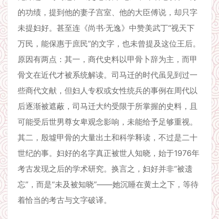
的功绩，提到他的妻子宫室、他的大臣傅说，却只字
未提妇好。甚至连《尚书·无逸》中赞美武丁“视天下
万民，能保惠于庶民”的文字，也未曾提及这位王后。
原因有两点：其一，商代史料以甲骨卜辞为主，而甲
骨文在近代才被系统解读。司马迁的时代虽见到过一
些商代文献，但妇人专权或女性统兵的事例在周代以
后逐渐被遮蔽，司马迁大约受限于所掌握的史料，且
可能受后世男尊女卑观念影响，未能给予足够重视。
其二，殷墟甲骨的大量出土和科学释读，不过是二十
世纪的事。妇好的名字真正被世人知晓，始于1976年
考古发现之后的学术研究。换言之，妇好并非“被遗
忘”，而是“未及被知晓”——她沉睡在黄土之下，等待
着恰当的考古与文字破译。