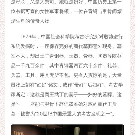
是母亲，又是大祭司。她就是妇好，中国历史上第一
位有据可查的女性军事将领，一位在青铜与甲骨间熠
熠生辉的传奇人物。
1976年，中国社会科学院考古研究所对殷墟进行
系统发掘时，一座保存完好的商代墓葬意外现身。墓
室不大，却出土了青铜器、玉器、骨器、陶器等随葬
品一千九百余件，其中青铜器四百六十余件，礼器、
兵器、工具、用具无所不包。更令人震惊的是，大量
器物上刻有“妇好”铭文，或作“帚好”“后妇好”。考古学
家断定：这就是商王武丁的妻子——妇好的墓葬。这
是唯一一座能与甲骨卜辞记载准确对应的商代王后
墓，被誉为“20世纪中国最重大的考古发现之一”。