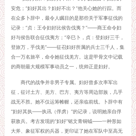
安危；“妇好其出？妇好不出？”他关心她的行踪。而
在众多卜辞中，最令人瞩目的是那些关于军事征伐的
记录：“贞：王令妇好比侯告伐夷？”——商王命令妇
好与侯告联合征伐夷方；“辛巳卜，贞：登妇好三千，
登旅万，乎伐羌”——征召妇好所属的兵士三千人，集
合一万名旅卒，命令她征伐羌方。这是甲骨文中记载
的商朝最大规模军事动员之一，统帅正是妇好。
商代的战争并非男子专属。妇好曾多次率军出
征，征讨土方、羌方、巴方、夷方等周边部族，几乎
战无不胜。她不仅运筹帷幄，还亲临前线。卜辞中有
“妇好其执——执讯（俘虏）”的记录，说明她亲自俘
获敌兵。考古发现的“妇好”铭文青铜钺——一种形如
大斧、象征军权的兵器，更印证了她在军队中至高无