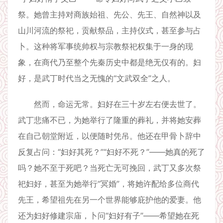
祭。她曾主持对商族始祖、先公、先王、自然神以及
山川河流的祭祀，贡献祭品，主持仪式，甚至参与占
卜。这种将军事统帅权与宗教祭祀权集于一身的现
象，在商代乃至整个先秦历史中都是绝无仅有的。妇
好，是武丁时代当之无愧的“文武双全”之人。
然而，命运无常。妇好在三十岁左右便去世了。
武丁悲痛不已，为她举行了隆重的葬礼，并将她安葬
在自己朝堂附近，以便随时凭吊。他还在甲骨卜辞中
反复占问：“妇好其死？”“妇好不死？”——她真的死了
吗？她不至于死吧？当死亡无可挽回，武丁又多次祭
祀妇好，甚至为她举行“冥婚”，将她许配给多位商代
先王，希望祖先在另一个世界能够庇护他的爱妻。他
还为妇好修建宗庙，卜问“妇好有子”——希望她在死