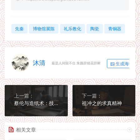
先秦
博物馆展陈
礼乐教化
陶瓷
青铜器
沐清
生成海报
最是人间留不住 朱颜辞镜花辞树
上一篇：
下一篇：
蔡伦与造纸术：技术如何改变文明传播
祖冲之的求真精神
相关文章