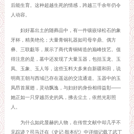
后能生育。这种超越生死的情感，跨越三千余年仍令
人动容。
妇好墓出土的随葬品中，有一件镶嵌绿松石的象
牙杯，精美绝伦；大量青铜礼器如司母辛鼎、偶方
彝、三联甗等，展示了商代青铜铸造的巅峰技艺。值
得注意的是，墓中还发现了大量玉器，包括玉龙、玉
凤、玉象、玉人等，这些玉料大多来自新疆和田，说
明商王朝与西域已存在遥远的交流通道。玉器中的玉
凤昂首展翅，灵动飘逸，与妇好的身份相得益彰——
她正如一只穿越历史的风，拂去尘土，依然光彩照
人。
为什么如此显赫的人物，在传世文献中却几乎不
见踪迹？司马迁在《史记·殷本纪》中详细记载了武丁