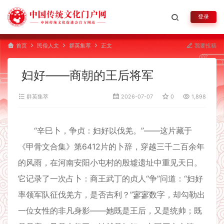
登录
首页
民俗人文
群英集萃
正文
我要投稿
妇好——商朝的王后将军
群英集萃
2026-07-07
0
1,898
“辛巳卜，争贞：妇好以伐羌。”——这片藏于
《甲骨文合集》第6412片的卜辞，穿越三千二百余年
的风雨，在河南安阳小屯村的殷墟遗址中重见天日。
它记录了一次占卜：商王武丁的贞人“争”问道：“妇好
率领军队征伐羌方，是否吉利？”寥寥数字，却勾勒出
一位女性的非凡身影——她既是王后，又是统帅；既