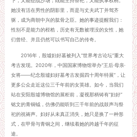
下，又能征战沙场；既能主持祭祀，又能执掌权柄。
她没有活在男性的阴影里，而是与丈夫武丁并驾齐
驱，成为商朝中兴的肱骨之臣。她的事迹提醒我们：
性别不是能力的桎梏，历史有无数被埋没的女性，她
们曾经、并且仍然可以书写自己的传奇。
2016年，殷墟妇好墓被列入“世界考古论坛”重大
考古发现。2020年，中国国家博物馆举办“王后·母亲·
女将——纪念殷墟妇好墓考古发掘四十周年特展”，让
更多公众走近这位三千年前的女英雄。如今，当我们
站在安阳殷墟博物馆的展柜前，凝视那柄铸有“妇好”
铭文的青铜钺，仿佛仍能听到三千年前的战鼓声与祭
祀的祝祷声。妇好从未真正消失，她只是换了一种形
式，在甲骨与青铜之间，继续着她的跨越千年的征
途。