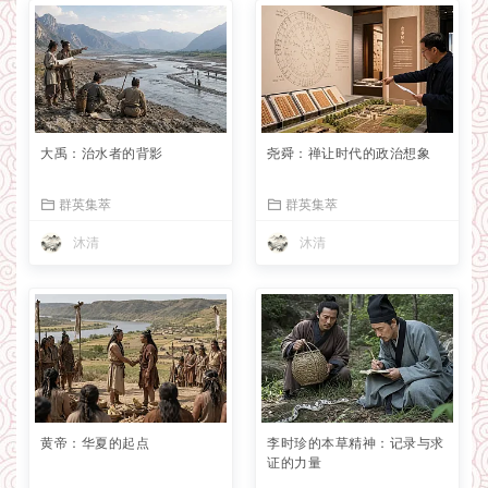
大禹：治水者的背影
尧舜：禅让时代的政治想象
群英集萃
群英集萃
沐清
沐清
黄帝：华夏的起点
李时珍的本草精神：记录与求
证的力量