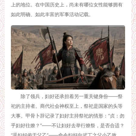
上的地位。在中国历史上，尚未有哪位女性能够拥有
如此明确、如此丰富的军事活动记载。
除了领兵，妇好还承担着另一重关键身份——祭
祀的主持者。商代社会神权至上，祭祀是国家的头等
大事。甲骨卜辞记录了妇好主持祭祀的情形：“贞：勿
乎妇好往燎？”——不让妇好去举行燎祭，是否合适？
“乎妇好侑于父乙”——命令妇好向武丁之父小乙致