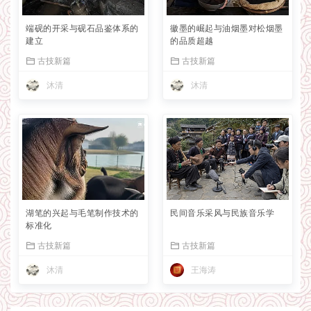
端砚的开采与砚石品鉴体系的
徽墨的崛起与油烟墨对松烟墨
建立
的品质超越
古技新篇
古技新篇
沐清
沐清
湖笔的兴起与毛笔制作技术的
民间音乐采风与民族音乐学
标准化
古技新篇
古技新篇
沐清
王海涛