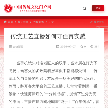
登录
首页
技艺传承
古技新篇
正文
我要投稿
传统工艺直播如何守住真实感
古技新篇
2026-07-07
0
364
当手机镜头对准老匠人的双手，当木屑在灯光下
飞扬，当窑火的炙热隔着屏幕似乎都能感受到——传
统工艺与直播的相遇，本应是一场美好的时代际遇。
然而，翻开各大平台的工艺直播，却常常看到另一番
景象：快速剪辑后的“一分钟成器”，滤镜下过分光亮
的漆面，主播声嘶力竭地喊着“纯手工”“百年传承”，背