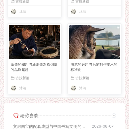
古技新篇
古技新篇
沐清
沐清
徽墨的崛起与油烟墨对松烟墨
湖笔的兴起与毛笔制作技术的
的品质超越
标准化
古技新篇
古技新篇
沐清
沐清
猜你喜欢
文房四宝的配套成型与中国书写文明的完整闭环
2026-08-07