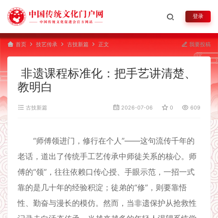
登录
首页
技艺传承
古技新篇
正文
我要投稿
非遗课程标准化：把手艺讲清楚、
教明白
古技新篇
2026-07-06
0
609
“师傅领进门，修行在个人”——这句流传千年的
老话，道出了传统手工艺传承中师徒关系的核心。师
傅的“领”，往往依赖口传心授、手眼示范，一招一式
靠的是几十年的经验积淀；徒弟的“修”，则要靠悟
性、勤奋与漫长的模仿。然而，当非遗保护从抢救性