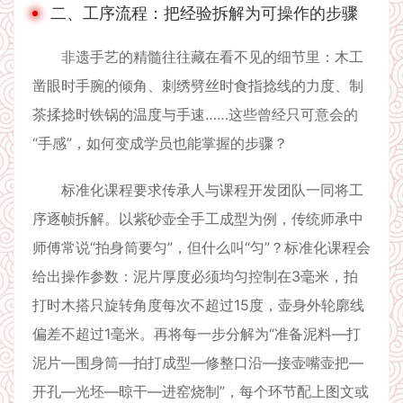
二、工序流程：把经验拆解为可操作的步骤
非遗手艺的精髓往往藏在看不见的细节里：木工
凿眼时手腕的倾角、刺绣劈丝时食指捻线的力度、制
茶揉捻时铁锅的温度与手速……这些曾经只可意会的
“手感”，如何变成学员也能掌握的步骤？
标准化课程要求传承人与课程开发团队一同将工
序逐帧拆解。以紫砂壶全手工成型为例，传统师承中
师傅常说“拍身筒要匀”，但什么叫“匀”？标准化课程会
给出操作参数：泥片厚度必须均匀控制在3毫米，拍
打时木搭只旋转角度每次不超过15度，壶身外轮廓线
偏差不超过1毫米。再将每一步分解为“准备泥料—打
泥片—围身筒—拍打成型—修整口沿—接壶嘴壶把—
开孔—光坯—晾干—进窑烧制”，每个环节配上图文或