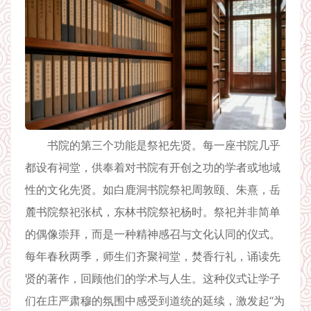
书院的第三个功能是祭祀先贤。每一座书院几乎
都设有祠堂，供奉着对书院有开创之功的学者或地域
性的文化先贤。如白鹿洞书院祭祀周敦颐、朱熹，岳
麓书院祭祀张栻，东林书院祭祀杨时。祭祀并非简单
的偶像崇拜，而是一种精神感召与文化认同的仪式。
每年春秋两季，师生们齐聚祠堂，焚香行礼，诵读先
贤的著作，回顾他们的学术与人生。这种仪式让学子
们在庄严肃穆的氛围中感受到道统的延续，激发起“为