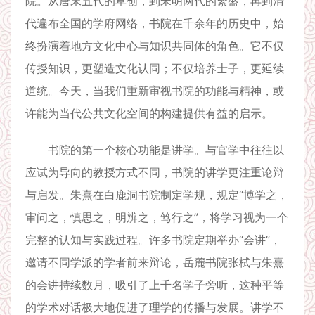
院。从唐末五代的草创，到宋明两代的繁盛，再到清
代遍布全国的学府网络，书院在千余年的历史中，始
终扮演着地方文化中心与知识共同体的角色。它不仅
传授知识，更塑造文化认同；不仅培养士子，更延续
道统。今天，当我们重新审视书院的功能与精神，或
许能为当代公共文化空间的构建提供有益的启示。
书院的第一个核心功能是讲学。与官学中往往以
应试为导向的教授方式不同，书院的讲学更注重论辩
与启发。朱熹在白鹿洞书院制定学规，规定“博学之，
审问之，慎思之，明辨之，笃行之”，将学习视为一个
完整的认知与实践过程。许多书院定期举办“会讲”，
邀请不同学派的学者前来辩论，岳麓书院张栻与朱熹
的会讲持续数月，吸引了上千名学子旁听，这种平等
的学术对话极大地促进了理学的传播与发展。讲学不