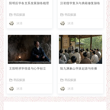
阳明后学各支系发展脉络梳理
汉初儒学复兴与典籍修复脉络
寻踪探源
寻踪探源
沐清
沐清
王阳明求学悟道与心学创立
陆九渊象山学派起源与传播
寻踪探源
寻踪探源
沐清
沐清