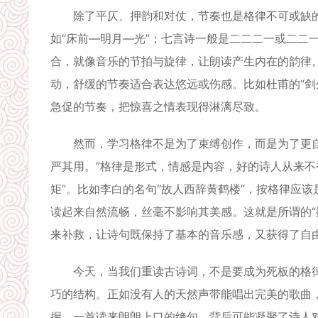
除了平仄、押韵和对仗，节奏也是格律不可或缺的部
如“床前—明月—光”；七言诗一般是二二二一或二二
合，就像音乐的节拍与旋律，让朗读产生内在的韵律
动，舒缓的节奏适合表达悠远或伤感。比如杜甫的“剑
急促的节奏，把惊喜之情表现得淋漓尽致。
然而，学习格律不是为了束缚创作，而是为了更自
严其用。”格律是形式，情感是内容，好的诗人从来不
矩”。比如李白的名句“故人西辞黄鹤楼”，按格律应该是
读起来自然流畅，丝毫不影响其美感。这就是所谓的“
来补救，让诗句既保持了基本的音乐感，又获得了自
今天，当我们重读古诗词，不是要成为死板的格律学
巧的结构。正如没有人的天然声带能唱出完美的歌曲
握。一首读来朗朗上口的绝句，背后可能凝聚了诗人