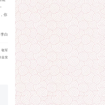
一
许，你
：李白
：敬军
张金发