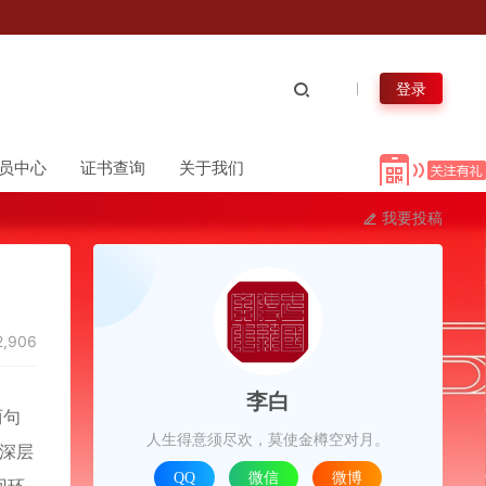
登录
员中心
证书查询
关于我们
我要投稿
,906
李白
两句
人生得意须尽欢，莫使金樽空对月。
更深层
QQ
微信
微博