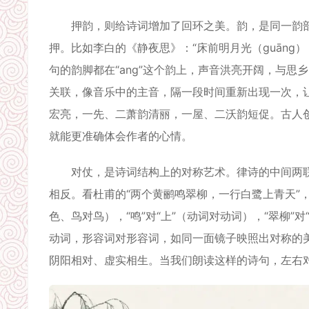
押韵，则给诗词增加了回环之美。韵，是同一韵部
押。比如李白的《静夜思》：“床前明月光（guāng），
句的韵脚都在“ang”这个韵上，声音洪亮开阔，与
关联，像音乐中的主音，隔一段时间重新出现一次，
宏亮，一先、二萧韵清丽，一屋、二沃韵短促。古人
就能更准确体会作者的心情。
对仗，是诗词结构上的对称艺术。律诗的中间两联
相反。看杜甫的“两个黄鹂鸣翠柳，一行白鹭上青天”，“
色、鸟对鸟），“鸣”对“上”（动词对动词），“翠柳
动词，形容词对形容词，如同一面镜子映照出对称的
阴阳相对、虚实相生。当我们朗读这样的诗句，左右