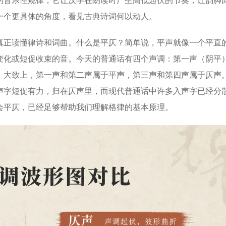
的音乐性规律，它让汉字在朗读时产生高低起伏的节奏，让韵脚
一个更具体的角度，看见古典诗词何以动人。
正读懂律诗和词曲。什么是平仄？简单说，平声就像一个平直
变化或短促收束的音。今天的普通话有四个声调：第一声（阴平
。大致上，第一声和第二声属于平声，第三声和第四声属于仄声
声字短促有力，归在仄声里，而现代普通话中许多入声字已经分
会平仄，已经足够帮助我们理解格律的基本原理。