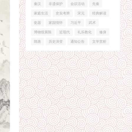
秦汉
非遗保护
会议活动
先秦
家庭生活
史实考辨
宋元
经典解读
瓷器
家国情怀
习近平
武术
博物馆展陈
近现代
礼乐教化
修身
隋唐
历史演变
通知公告
文学赏析