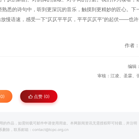
些熟悉的诗句中，听到更深沉的音乐，触摸到更精妙的匠心。下
妨放慢语速，感受一下“仄仄平平仄，平平仄仄平”的起伏——也
作者
编辑
审核：江凌、圣霖、
0)
点赞 (
0
)
用的作品，如需转载可邮件申请使用用途。本网新闻资讯无需授权即可转载，并注明
系邮箱：contact@tcpc.org.cn