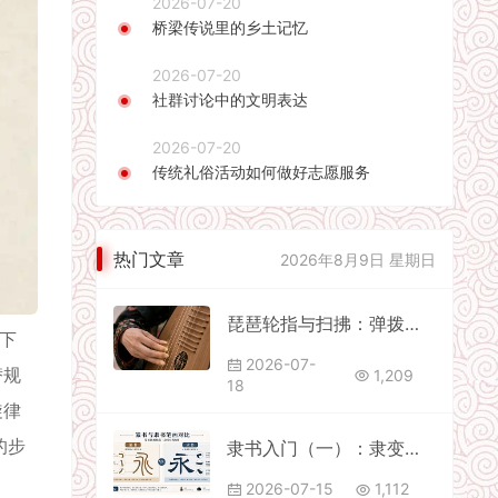
2026-07-20
桥梁传说里的乡土记忆
2026-07-20
社群讨论中的文明表达
2026-07-20
传统礼俗活动如何做好志愿服务
热门文章
2026年8月9日 星期日
琵琶轮指与扫拂：弹拨乐里的气势与细腻
下
2026-07-
替规
1,209
18
旋律
的步
隶书入门（一）：隶变的革命与五大名碑的选择指南
2026-07-15
1,112