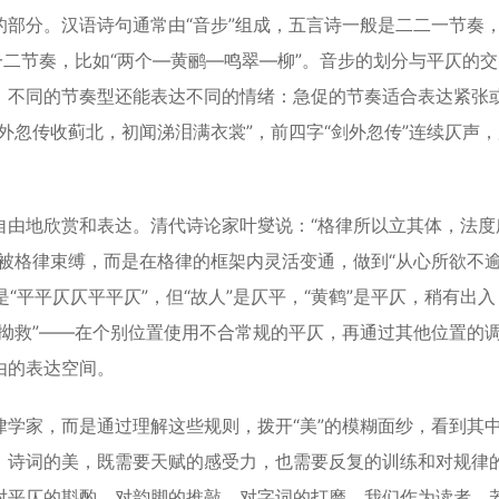
分。汉语诗句通常由“音步”组成，五言诗一般是二二一节奏
一二节奏，比如“两个—黄鹂—鸣翠—柳”。音步的划分与平仄的
。不同的节奏型还能表达不同的情绪：急促的节奏适合表达紧张
外忽传收蓟北，初闻涕泪满衣裳”，前四字“剑外忽传”连续仄声
由地欣赏和表达。清代诗论家叶燮说：“格律所以立其体，法度
被格律束缚，而是在格律的框架内灵活变通，做到“从心所欲不
“平平仄仄平平仄”，但“故人”是仄平，“黄鹤”是平仄，稍有出
拗救”——在个别位置使用不合常规的平仄，再通过其他位置的
由的表达空间。
家，而是通过理解这些规则，拨开“美”的模糊面纱，看到其
，诗词的美，既需要天赋的感受力，也需要反复的训练和对规律
对平仄的斟酌、对韵脚的推敲、对字词的打磨。我们作为读者，