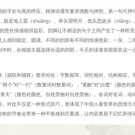
的字在句尾的呼应。格律诗通常要求偶数句押韵，第一句可押
疑是地上霜（shuāng）。举头望明月，低头思故乡（xiāng）
思乡的悠长情感相得益彰。韵脚让不相连的句子之间产生了一种听
让人感到稳定、圆满。不同的韵部有不同的情感色彩：一东、二
创作时，会根据主题选择合适的韵部，今天的读者若能留意这一
（颔联和颈联）要求对仗：字数相等、词性相对、结构相应、
两个”对“一行”（数量词对数量词），“黄鹂”对“白鹭”（颜色对
”对“青天”（颜色对颜色、自然景物对自然景物）。名词对名词，动
美。对仗不仅是一种形式技巧，更体现了中国人看世界的思维方
对称的节奏会带来一种平衡感和庄重感，让内容更易于记忆和传