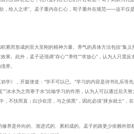
欲，给人之求”。孟子重内在仁心，荀子重外在规范——这不仅
积累而形成的至大至刚的精神力量。养气的具体方法包括“集义所
效果。此外，孟子还强调“存心”“养性”“求放心”，认为人只需反
的境界。
劝学》，开篇便道：“学不可以已。”学习的内容是诗书礼乐等先
蓝”“冰水为之而寒于水”比喻学习的作用，认为人可以通过后天努
中，不扶而直；白沙在涅，与之俱黑”，因此必须“择乡就士”，
修养是外向的、渐进式的、累积成的。孟子的路更少依赖外部