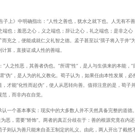
子上》中明确指出：“人性之善也，犹水之就下也。人无有不
仁之端也；羞恶之心，义之端也；辞让之心，礼之端也；是非之心
而充之，便能成就仁义礼智之德。孟子甚至以“孺子将入于井”
利计算，直接证成人性的善端。
人之性恶，其善者伪也。”所谓“性”，是人与生俱来的本能，“
谓“伪”，是人为的礼义教化。荀子认为，如果任由本性发展，必
，才能“化性而起伪”，使人从恶转向善。值得注意的是，荀子
规范，而非内在自觉。
认一个基本事实：现实中的大多数人并不天然具备完整的道德
性为恶，需要“矫饰”。两者的真正分歧在于：善的根源究竟在内
荀子则认为善只能来自圣王制定的礼义。由此，两人开出了截然