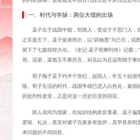
的内在脉络，更能窥见中国古代政治哲学从理想走向
一、时代与学脉：两位大儒的出场
孟子生于战国中期，邹国人，受业于子思门人，自谓
之言盈天下。孟子挺身而出，以“辟杨墨”为己任，试
留下了七篇煌煌大论。《史记·孟子荀卿列传》记载：
用。适梁，梁惠王不果所言，则见以为迂远而阔于事
荀子晚于孟子约半个世纪，赵国人，年五十始游学于
陵。荀子生活的时代，战国争雄已进入白热化，秦国
的批判性改造，正是对这一历史巨变的回应。
两人虽同为儒家，但知识结构差异显著。孟子偏重内
逻辑、礼法，甚至对诸子百家多有批评，其学具有明显
本问题的不同回答。