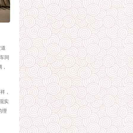
定道
行车同
调，
禨祥，
现实
的理