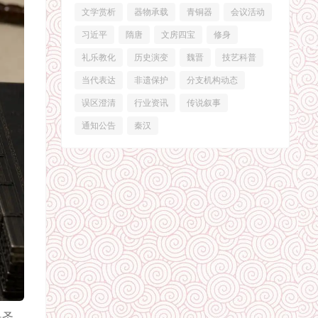
文学赏析
器物承载
青铜器
会议活动
习近平
隋唐
文房四宝
修身
礼乐教化
历史演变
魏晋
技艺科普
当代表达
非遗保护
分支机构动态
误区澄清
行业资讯
传说叙事
通知公告
秦汉
是圣