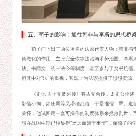
五、荀子的影响：通往韩非与李斯的思想桥
荀子门下出了两位著名的法家代表人物：韩非与李斯
德教化的作用，主张完全依靠法治与术势治国。李斯则
轨、书同文、统一法令等制度，甚至参与了焚书坑儒
但其中对“法”的重视，客观上为法家提供了思想资源
《史记·孟子荀卿列传》将孟荀合传，太史公评述：
鄙儒小拘，如庄周等又猾稽乱俗，于是推儒、墨、道
关怀：他试图用一套可操作的制度体系来拯救乱世，
想在战国中期已经显得“迂远而阔于事情”，而荀子的