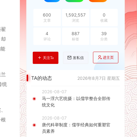
600
1,592,557
0
文章
浏览
收藏
墨翟
4
887
39
，却
评论
标签
分类
不能
进主页
关注Ta
发私信
老兰
TA的动态
2026年8月7日 星期五
传统
2026-08-07
马一浮六艺统摄：以儒学整合全部传
统文化
实、
2026-08-07
一根
唐代科举制度：儒学经典如何重塑官
员素养