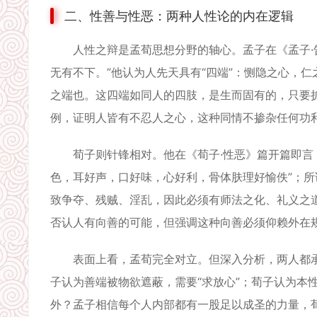
二、性善与性恶：两种人性论的内在逻辑
人性之辩是孟荀思想分野的轴心。孟子在《孟子·告
无有不下。”他认为人先天具有“四端”：恻隐之心，
之端也。这四端如同人的四肢，是生而固有的，只要扩
例，证明人皆有不忍人之心，这种同情不掺杂任何功
荀子则针锋相对。他在《荀子·性恶》篇开篇即言：“
色，耳好声，口好味，心好利，骨体肤理好愉佚”；所
致争夺、残贼、淫乱，因此必须有师法之化、礼义之道
否认人有向善的可能，但强调这种向善必须仰赖外在
表面上看，孟荀完全对立。但深入分析，两人都承
子认为善端被物欲遮蔽，需要“求放心”；荀子认为本
外？孟子相信每个人内部都有一股足以成圣的力量，