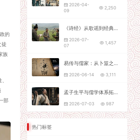
2026-04-
2,250
09
《诗经》从歌谣到经典：普通人的声音如何进入文脉
政的
2026-07-
1,457
之徒
07
家族
易传与儒家：从卜筮之书到哲学经典的升华之路
2026-06-14
3,111
性、
强
孟子生平与儒学体系拓展脉络
一部
2026-07-03
987
热门标签