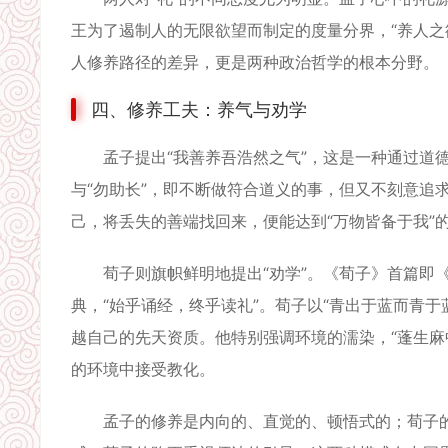
王为了遏制人的无限欲望而制定的度量分界，“养人之
人修养路径的差异，更是两种政治哲学的根本分野。
四、修养工夫：养气与劝学
孟子提出“我善养吾浩然之气”，这是一种通过道德
与“勿助长”，即不断做符合道义的事，但又不刻意追求
己，将丢失的善端找回来，便能达到“万物皆备于我”
荀子则旗帜鲜明地提出“劝学”。《荀子》首篇即《
典，“始乎诵经，终乎读礼”。荀子以“青出于蓝而青于
越自己的先天资质。他特别强调环境的濡染，“蓬生麻
的环境中接受教化。
孟子的修养是内向的、直觉的、顿悟式的；荀子的