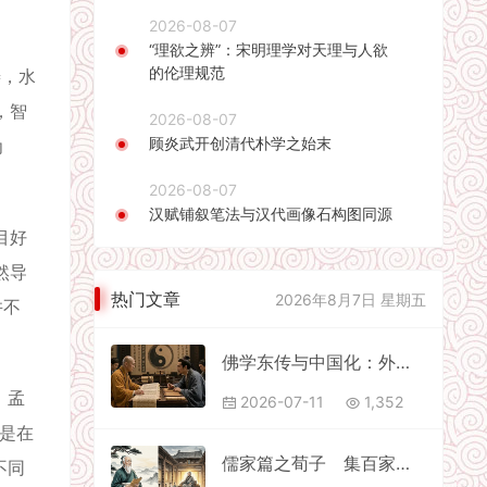
2026-08-07
“理欲之辨”：宋明理学对天理与人欲
的伦理规范
善，水
，智
2026-08-07
顾炎武开创清代朴学之始末
为
2026-08-07
汉赋铺叙笔法与汉代画像石构图同源
目好
然导
热门文章
2026年8月7日 星期五
并不
佛学东传与中国化：外来思想如何融入中华文脉
。孟
2026-07-11
1,352
还是在
儒家篇之荀子 集百家之大成的现实主义哲人
不同