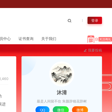
登录
员中心
证书查询
关于我们
我要投稿
1,460
沐清
功
最是人间留不住 朱颜辞镜花辞树
演进
QQ
微信
微博