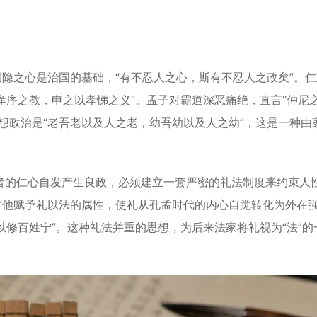
隐之心是治国的基础，“有不忍人之心，斯有不忍人之政矣”。仁
谨庠序之教，申之以孝悌之义”。孟子对霸道深恶痛绝，直言“仲尼
想政治是“老吾老以及人之老，幼吾幼以及人之幼”，这是一种由
的仁心自发产生良政，必须建立一套严密的礼法制度来约束人
”他赋予礼以法的属性，使礼从孔孟时代的内心自觉转化为外在
以修百姓宁”。这种礼法并重的思想，为后来法家将礼视为“法”的