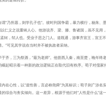
现实的逻辑转折。
“乃所愿，则学孔子也”。彼时列国争霸，暴力横行，杨朱、
图以仁义之说重铸人心。他游说齐、梁、滕、鲁诸国，虽不见用
“孟轲，邹人也。受业子思之门人。道既通，游事齐宣王，宣王
情。”可见其学说在当时并不被执政者采纳。
齐，三为祭酒，“最为老师”。他曾西入秦，南至楚，晚年终
的崛起昭示着一种新的政治逻辑正在取代旧有秩序。荀子对儒家
在心性，以“道性善，言必称尧舜”为其标识；荀子则广涉名
的综合与务实倾向。这一差异，根源于他们对“人性是什么”这