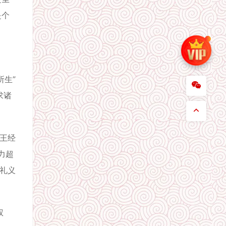
是个
生”
求诸
王经
力超
在礼义
权