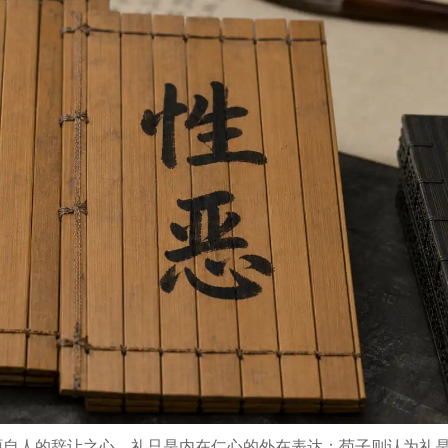
自人的辞让之心，礼只是内在仁心的外在表达；荀子则认为礼