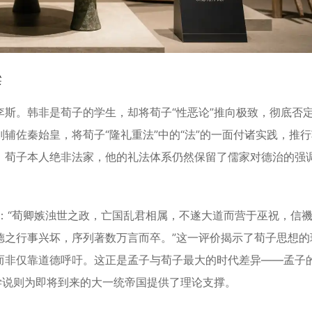
梁
。韩非是荀子的学生，却将荀子“性恶论”推向极致，彻底否
辅佐秦始皇，将荀子“隆礼重法”中的“法”的一面付诸实践，推
。荀子本人绝非法家，他的礼法体系仍然保留了儒家对德治的强
。
“荀卿嫉浊世之政，亡国乱君相属，不遂大道而营于巫祝，信
德之行事兴坏，序列著数万言而卒。”这一评价揭示了荀子思想的
而非仅靠道德呼吁。这正是孟子与荀子最大的时代差异——孟子
学说则为即将到来的大一统帝国提供了理论支撑。