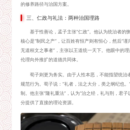
的修养路径与治国方案。
三、仁政与礼法：两种治国理路
基于性善论，孟子主张“仁政”。他认为统治者的恻
核心是“制民之产”，让百姓有恒产则有恒心，然后“
无道桓文之事者”，主张以王道统一天下。他眼中的理
伦理向外推扩的道德共同体。
荀子则更为务实。由于人性本恶，不能指望统治者
规范行为。荀子说：“礼者，法之大分，类之纲纪也。
制。他主张“隆礼重法”，认为“治之经，礼与刑，君子
分提供了直接的理论资源。