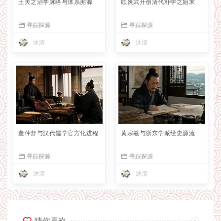
王夫之治学脉络与体系溯源
顾炎武开创清代朴学之始末
寻踪探源
寻踪探源
沐清
沐清
董仲舒与汉代儒学官方化进程
黄宗羲与浙东学派经史源流
寻踪探源
寻踪探源
沐清
沐清
猜你喜欢