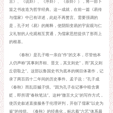
言》、《说卦》、《序卦》、《杂卦》），将一部卜
筮之书改造为哲学经典。这一成就，在前一篇《易传
与儒家》中已有详述，此处不再赘言。需要强调的
是，孔子对《易》的阐释，使阴阳变易的宇宙观与仁
义礼智的人伦观相互贯通，为儒家思想提供了形而上
的根基。
《春秋》是孔子唯一亲自“作”的文本，尽管他本
人仍声称“其事则齐桓、晋文，其文则史”，而“其义则
丘窃取之”。这部以鲁国史书为底本的纲目体著作，记
录了两百四十二年间的历史事件。孟子说：“孔子成
《春秋》而乱臣贼子惧。”因为孔子在记事中暗含褒
贬，即所谓“春秋笔法”。这种“微言大义”的写作方式，
使历史叙述直接服务于伦理评判，开创了儒家“以史为
鉴”的传统。《春秋》的经典化，标志着“六艺”体系最