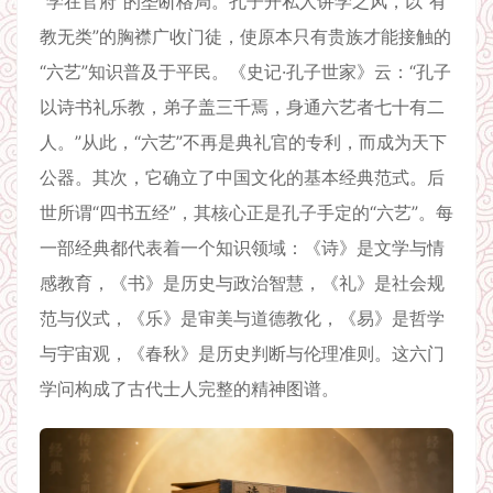
“学在官府”的垄断格局。孔子开私人讲学之风，以“有
教无类”的胸襟广收门徒，使原本只有贵族才能接触的
“六艺”知识普及于平民。《史记·孔子世家》云：“孔子
以诗书礼乐教，弟子盖三千焉，身通六艺者七十有二
人。”从此，“六艺”不再是典礼官的专利，而成为天下
公器。其次，它确立了中国文化的基本经典范式。后
世所谓“四书五经”，其核心正是孔子手定的“六艺”。每
一部经典都代表着一个知识领域：《诗》是文学与情
感教育，《书》是历史与政治智慧，《礼》是社会规
范与仪式，《乐》是审美与道德教化，《易》是哲学
与宇宙观，《春秋》是历史判断与伦理准则。这六门
学问构成了古代士人完整的精神图谱。