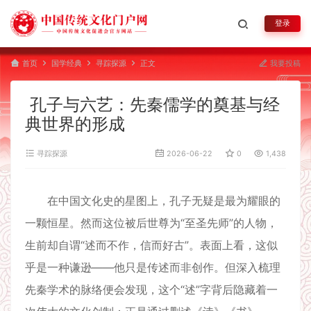
登录
首页
国学经典
寻踪探源
正文
我要投稿
孔子与六艺：先秦儒学的奠基与经
典世界的形成
寻踪探源
2026-06-22
0
1,438
在中国文化史的星图上，孔子无疑是最为耀眼的
一颗恒星。然而这位被后世尊为“至圣先师”的人物，
生前却自谓“述而不作，信而好古”。表面上看，这似
乎是一种谦逊——他只是传述而非创作。但深入梳理
先秦学术的脉络便会发现，这个“述”字背后隐藏着一