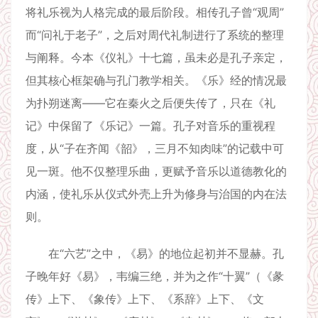
将礼乐视为人格完成的最后阶段。相传孔子曾“观周”
而“问礼于老子”，之后对周代礼制进行了系统的整理
与阐释。今本《仪礼》十七篇，虽未必是孔子亲定，
但其核心框架确与孔门教学相关。《乐》经的情况最
为扑朔迷离——它在秦火之后便失传了，只在《礼
记》中保留了《乐记》一篇。孔子对音乐的重视程
度，从“子在齐闻《韶》，三月不知肉味”的记载中可
见一斑。他不仅整理乐曲，更赋予音乐以道德教化的
内涵，使礼乐从仪式外壳上升为修身与治国的内在法
则。
在“六艺”之中，《易》的地位起初并不显赫。孔
子晚年好《易》，韦编三绝，并为之作“十翼”（《彖
传》上下、《象传》上下、《系辞》上下、《文