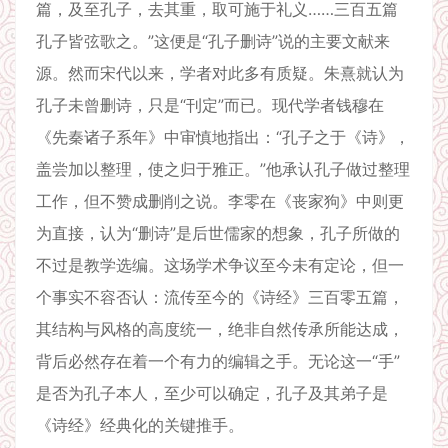
篇，及至孔子，去其重，取可施于礼义……三百五篇
孔子皆弦歌之。”这便是“孔子删诗”说的主要文献来
源。然而宋代以来，学者对此多有质疑。朱熹就认为
孔子未曾删诗，只是“刊定”而已。现代学者钱穆在
《先秦诸子系年》中审慎地指出：“孔子之于《诗》，
盖尝加以整理，使之归于雅正。”他承认孔子做过整理
工作，但不赞成删削之说。李零在《丧家狗》中则更
为直接，认为“删诗”是后世儒家的想象，孔子所做的
不过是教学选编。这场学术争议至今未有定论，但一
个事实不容否认：流传至今的《诗经》三百零五篇，
其结构与风格的高度统一，绝非自然传承所能达成，
背后必然存在着一个有力的编辑之手。无论这一“手”
是否为孔子本人，至少可以确定，孔子及其弟子是
《诗经》经典化的关键推手。