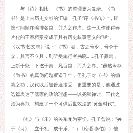
与《诗》相比，《书》的整理更为复杂。《尚
书》是上古历史文献的汇编，孔子“序《书传》”，即
按时间顺序编排各篇，并为之作序。这一工作使得碎
片化的王室档案变成了具有历史叙事意义的“经”。
《汉书·艺文志》说：“《书》者，古之号令，号令于
众，其言不立具，则听受施行者弗晓……孔子纂焉，
上断于尧，下讫于秦，凡百篇，而为之序。”虽然今存
《尚书》的真伪问题聚讼千年，但孔子对《书》的编
纂之功，汉代以后被普遍接受。更重要的是，他通过
选篇表达了儒家的政治理想——以尧舜禅让、三代之
治为典范，构建了一个可供后世效法的“黄金时代”。
《礼》与《乐》的关系尤为密切。孔子曾说：“兴
于《诗》，立于礼，成于乐。”（《论语·泰伯》）他