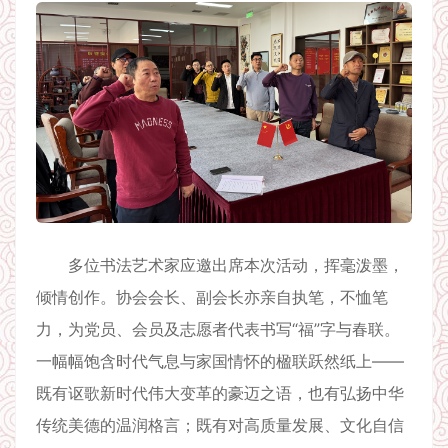
多位书法艺术家应邀出席本次活动，挥毫泼墨，
倾情创作。协会会长、副会长亦亲自执笔，不恤笔
力，为党员、会员及志愿者代表书写“福”字与春联。
一幅幅饱含时代气息与家国情怀的楹联跃然纸上——
既有讴歌新时代伟大变革的豪迈之语，也有弘扬中华
传统美德的温润格言；既有对高质量发展、文化自信