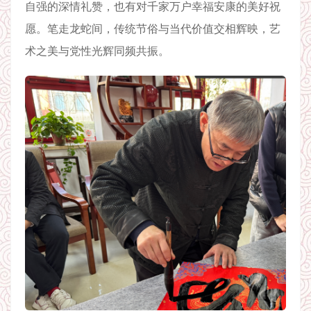
自强的深情礼赞，也有对千家万户幸福安康的美好祝
愿。笔走龙蛇间，传统节俗与当代价值交相辉映，艺
术之美与党性光辉同频共振。