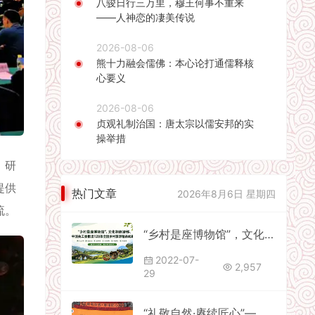
八骏日行三万里，穆王何事不重来
——人神恋的凄美传说
2026-08-06
熊十力融会儒佛：本心论打通儒释核
心要义
2026-08-06
贞观礼制治国：唐太宗以儒安邦的实
操举措
、研
提供
热门文章
2026年8月6日 星期四
流。
“乡村是座博物馆”，文化和旅游部、中国关工委推出128条全国乡村旅游精品线路
2022-07-
2,957
29
“礼敬自然·赓续匠心”—— 仁怀市茅台镇重阳祭水大典盛大举行