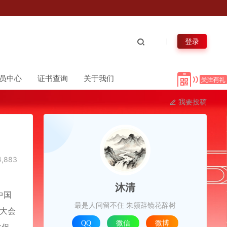
登录
员中心
证书查询
关于我们
我要投稿
,883
沐清
中国
最是人间留不住 朱颜辞镜花辞树
。大会
QQ
微信
微博