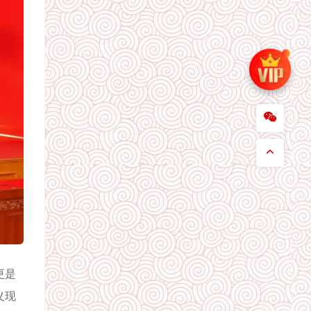
更是
义现