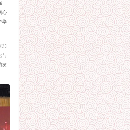
强
初心
中华
更加
化与
的发