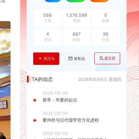
化促
586
1,576,598
0
文章
浏览
收藏
4
887
39
评论
标签
分类
进主页
关注Ta
发私信
TA的动态
2026年8月6日 星期四
2026-08-06
黄帝：华夏的起点
2026-08-06
董仲舒与汉代儒学官方化进程
2026-08-06