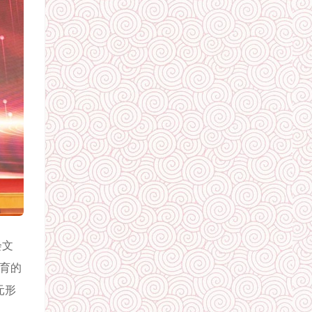
会文
培育的
元形