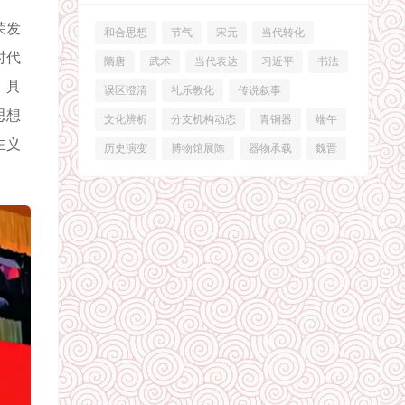
荣发
和合思想
节气
宋元
当代转化
时代
隋唐
武术
当代表达
习近平
书法
，具
误区澄清
礼乐教化
传说叙事
思想
文化辨析
分支机构动态
青铜器
端午
主义
历史演变
博物馆展陈
器物承载
魏晋