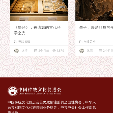
《墨经》：被遗忘的古代科
墨子：兼爱非攻的
学之光
寻踪探源
义理思辨
沐清
2个月前
1,879
沐清
2个月
中国传统文化促进会是民政部注册的全国性协会，中华人
民共和国文化和旅游部业务指导，中共中央社会工作部党
建指导。