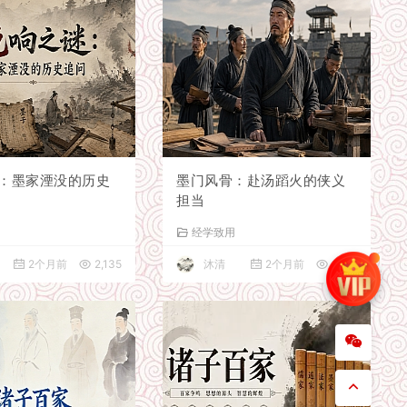
：墨家湮没的历史
墨门风骨：赴汤蹈火的侠义
担当
源
经学致用
2个月前
2,135
沐清
2个月前
1,717