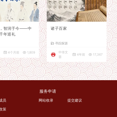
，智润于今——中
诸子百家
千年巡礼
新
寻踪探源
中传文
4个月前
1,809
4年前
17,367
荟
服务申请
成员
网站收录
提交建议
政策