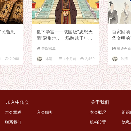
平民哲思
稷下学宫——战国版“思想天
百家回响
团”聚集地，一场跨越千年的
华文明的
灵魂狂欢
寻踪探源
融通创
前
2,068
沐清
4个月前
2,469
沐清
加入中传会
关于我们
本会章程
入会细则
本会概况
组织
联系我们
机构设置
隐私