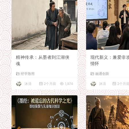
精神传承：从墨者到江湖侠
现代新义：兼爱非
魂
情怀
经学致用
融通创新
沐清
2个月前
1,974
沐清
2个月