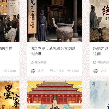
攻的普世
法之本源：从礼法分立到以
绝响之谜
法治世
追问
寻踪探源
寻踪探
前
2,039
沐清
2个月前
1,559
沐清