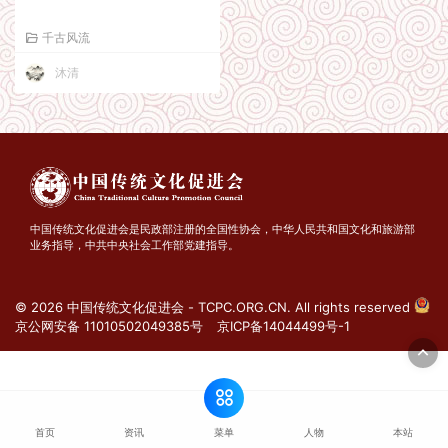
千古风流
沐清
中国传统文化促进会是民政部注册的全国性协会，中华人民共和国文化和旅游部
业务指导，中共中央社会工作部党建指导。
© 2026 中国传统文化促进会 - TCPC.ORG.CN. All rights reserved
京公网安备 11010502049385号
京ICP备14044499号-1
菜单
首页
资讯
人物
本站