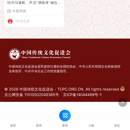
绍兴乌篷船，开启“酒旅体”融合
新纪元
华夏风物
中传文荟
中国传统文化促进会是民政部注册的全国性协会，中华人民共和国文化和旅游部
业务指导，中共中央社会工作部党建指导。
© 2026 中国传统文化促进会 - TCPC.ORG.CN. All rights reserved
京公网安备 11010502049385号
京ICP备14044499号-1
菜单
首页
资讯
人物
本站