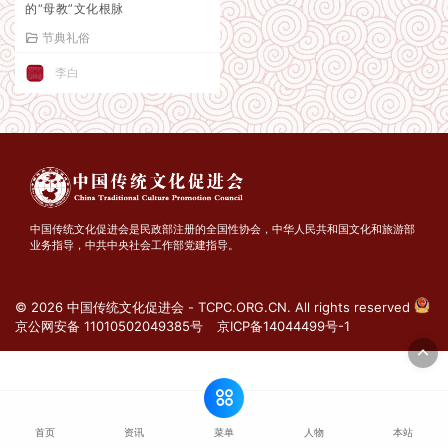
的“母教”文化根脉
节典礼俗
李白
中国传统文化促进会是民政部注册的全国性协会，中华人民共和国文化和旅游部
业务指导，中共中央社会工作部党建指导。
© 2026 中国传统文化促进会 - TCPC.ORG.CN. All rights reserved
京公网安备 11010502049385号
京ICP备14044499号-1
菜单
首页
资讯
人物
本站