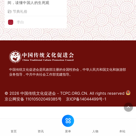
间，读懂中国人的生死观
节典礼俗
李白
中国传统文化促进会是民政部注册的全国性协会，中华人民共和国文化和旅游部
业务指导，中共中央社会工作部党建指导。
© 2026 中国传统文化促进会 - TCPC.ORG.CN. All rights reserved
京公网安备 11010502049385号
京ICP备14044499号-1
菜单
首页
资讯
人物
本站