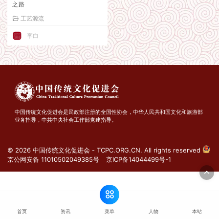
之路
工艺源流
李白
中国传统文化促进会是民政部注册的全国性协会，中华人民共和国文化和旅游部
业务指导，中共中央社会工作部党建指导。
© 2026 中国传统文化促进会 - TCPC.ORG.CN. All rights reserved
京公网安备 11010502049385号
京ICP备14044499号-1
菜单
首页
资讯
人物
本站