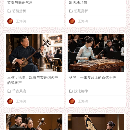
节奏与舞蹈气息
出天地辽阔
艺苑赏析
艺苑赏析
王海涛
王海涛
三弦：说唱、戏曲与市井烟火中
扬琴：一张琴台上的百弦千声
的弹拨声
千古风流
技法格律
王海涛
王海涛