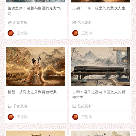
笛箫之声：清越与幽远的东方气
二胡：一弓一弦之间的悲欢人生
韵
艺苑赏析
艺苑赏析
王海涛
王海涛
琵琶：从马上之乐到舞台经典
古琴：君子之器与中国文人的精
神世界
千古风流
艺苑赏析
王海涛
王海涛