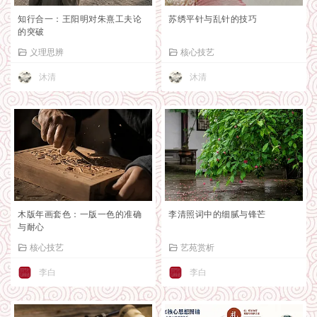
知行合一：王阳明对朱熹工夫论
苏绣平针与乱针的技巧
的突破
义理思辨
核心技艺
沐清
沐清
木版年画套色：一版一色的准确
李清照词中的细腻与锋芒
与耐心
核心技艺
艺苑赏析
李白
李白