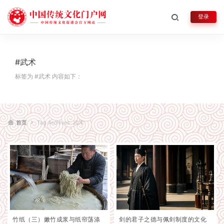
登录
#武术
标签为 #武术 内容如下：
首页
Tag Archives: 武术
竹纸（三）嫩竹成浆与纸帘荡涤
剑的君子之德与佩剑制度的文化