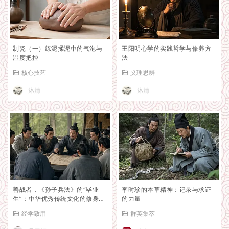
制瓷（一）练泥揉泥中的气泡与
王阳明心学的实践哲学与修养方
湿度把控
法
核心技艺
义理思辨
沐清
沐清
善战者，《孙子兵法》的“毕业
李时珍的本草精神：记录与求证
生”：中华优秀传统文化的修身新
的力量
标
经学致用
群英集萃