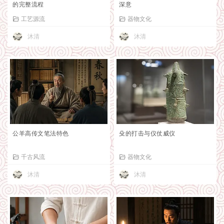
的完整流程
深意
工艺源流
器物文化
沐清
沐清
公羊高传文笔法特色
殳的打击与仪仗威仪
千古风流
器物文化
沐清
沐清