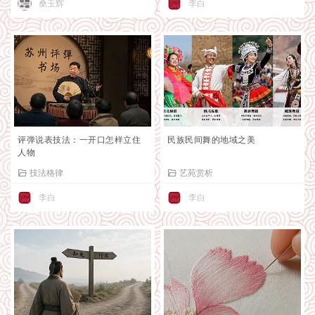
桑玉辉
李白
评弹说表技法：一开口怎样立住
民族民间舞的地域之美
人物
技法格律
艺苑赏析
李白
李白