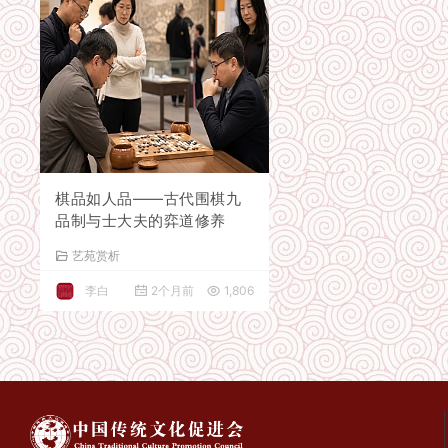
棋品如人品——古代围棋九
品制与士大夫的弈道修养
艺苑赏析
李白
2个月前
1,806