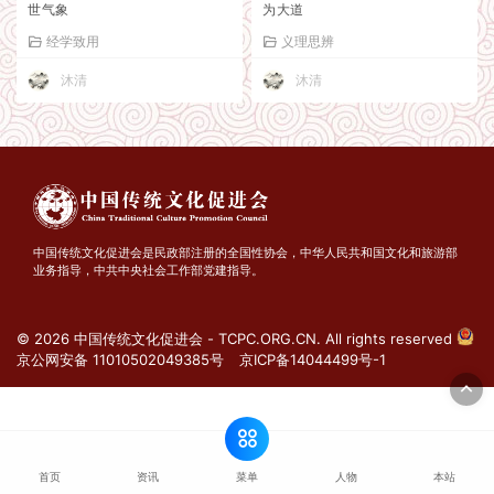
世气象
为大道
经学致用
义理思辨
沐清
沐清
中国传统文化促进会是民政部注册的全国性协会，中华人民共和国文化和旅游部
业务指导，中共中央社会工作部党建指导。
© 2026 中国传统文化促进会 - TCPC.ORG.CN. All rights reserved
京公网安备 11010502049385号
京ICP备14044499号-1
菜单
首页
资讯
人物
本站