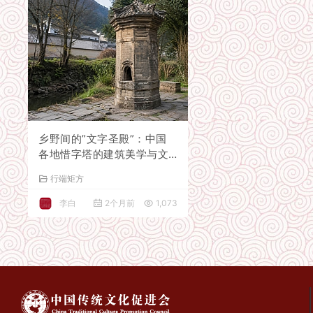
乡野间的”文字圣殿”：中国
各地惜字塔的建筑美学与文
化密码
行端矩方
李白
2个月前
1,073