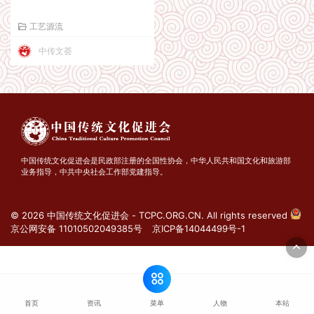
工艺源流
中传文荟
中国传统文化促进会是民政部注册的全国性协会，中华人民共和国文化和旅游部
业务指导，中共中央社会工作部党建指导。
© 2026 中国传统文化促进会 - TCPC.ORG.CN. All rights reserved
京公网安备 11010502049385号
京ICP备14044499号-1
菜单
首页
资讯
人物
本站