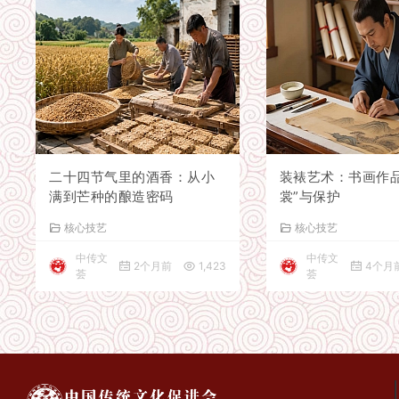
二十四节气里的酒香：从小
装裱艺术：书画作品
满到芒种的酿造密码
裳”与保护
核心技艺
核心技艺
中传文
中传文
2个月前
1,423
4个月
荟
荟