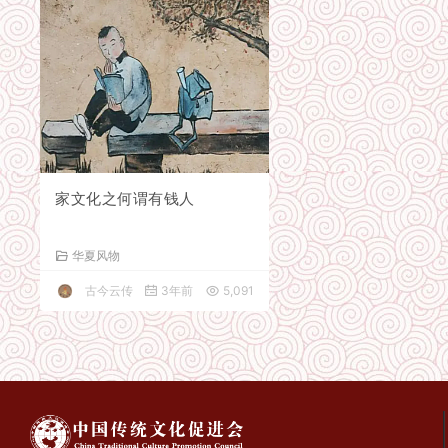
家文化之何谓有钱人
华夏风物
古今云传
3年前
5,091