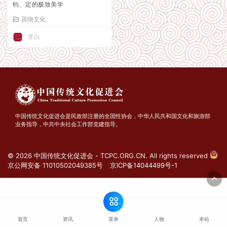
钧、定的极致美学
器物文化
李白
中国传统文化促进会是民政部注册的全国性协会，中华人民共和国文化和旅游部
业务指导，中共中央社会工作部党建指导。
© 2026 中国传统文化促进会 - TCPC.ORG.CN. All rights reserved
京公网安备 11010502049385号
京ICP备14044499号-1
菜单
首页
资讯
人物
本站