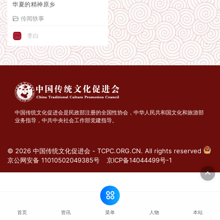
华夏的精神原乡
传闻轶事
李白
中国传统文化促进会是民政部注册的全国性协会，中华人民共和国文化和旅游部
业务指导，中共中央社会工作部党建指导。
© 2026 中国传统文化促进会 - TCPC.ORG.CN. All rights reserved
京公网安备 11010502049385号
京ICP备14044499号-1
菜单
首页
资讯
人物
本站