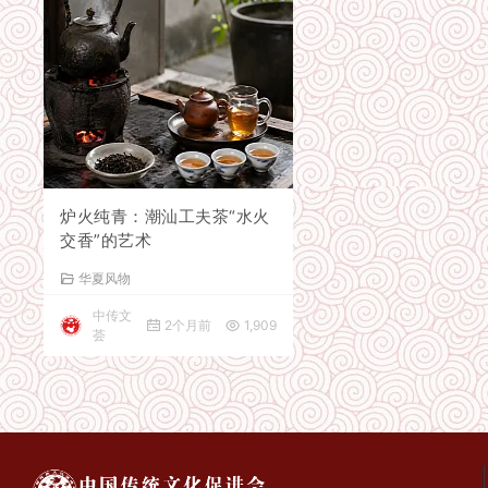
炉火纯青：潮汕工夫茶“水火
交香”的艺术
华夏风物
中传文
2个月前
1,909
荟