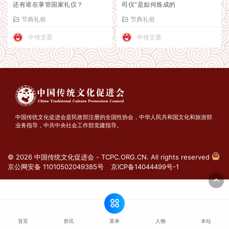
还有谁在掌管国家礼仪？
司仪”是如何炼成的
节典礼俗
节典礼俗
中传文荟
中传文荟
中国传统文化促进会是民政部注册的全国性协会，中华人民共和国文化和旅游部
业务指导，中共中央社会工作部党建指导。
© 2026 中国传统文化促进会 - TCPC.ORG.CN. All rights reserved
京公网安备 11010502049385号
京ICP备14044499号-1
菜单
首页
资讯
人物
本站