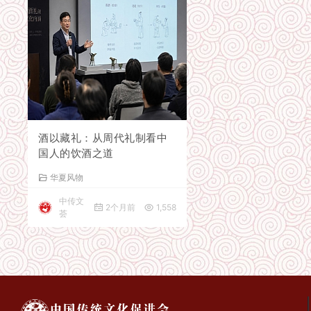
酒以藏礼：从周代礼制看中
国人的饮酒之道
华夏风物
中传文
2个月前
1,558
荟