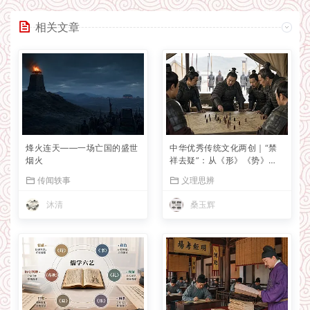
相关文章
烽火连天——一场亡国的盛世
中华优秀传统文化两创｜“禁
烟火
祥去疑”：从《形》《势》
《九地》三篇互证看孙子的理
传闻轶事
义理思辨
性治军思想
沐清
桑玉辉