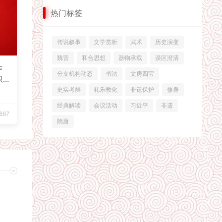
热门标签
传说叙事
文学赏析
武术
历史演变
魏晋
和合思想
器物承载
误区澄清
作
分支机构动态
书法
文房四宝
织
史实考辨
礼乐教化
非遗保护
修身
经典解读
会议活动
习近平
非遗
867
隋唐