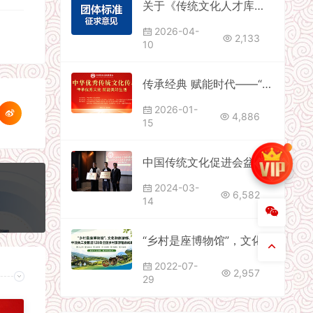
关于《传统文化人才库建设与管理指南》等三项团体标准征求意见的通知
2026-04-
2,133
10
传承经典 赋能时代——“国学经典·传统文化传承发展大会”在京举行
2026-01-
4,886
15
中国传统文化促进会盆景艺术专业委员会成立大会暨授牌仪式在温州举办
2024-03-
6,582
14
“乡村是座博物馆”，文化和旅游部、中国关工委推出128条全国乡村旅游精品线路
2022-07-
2,957
29