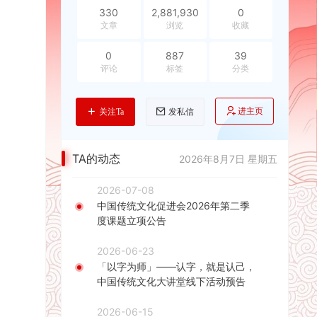
330
2,881,930
0
文章
浏览
收藏
0
887
39
评论
标签
分类
进主页
关注Ta
发私信
TA的动态
2026年8月7日 星期五
2026-07-08
中国传统文化促进会2026年第二季
度课题立项公告
2026-06-23
「以字为师」——认字，就是认己，
中国传统文化大讲堂线下活动预告
2026-06-15