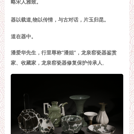
略宋人雅致。
器以载道,物以传情，与古对话，片玉归昆。
道在器中。
潘爱华先生，行里尊称“潘姐”，龙泉窑瓷器鉴赏
家、收藏家，龙泉窑瓷器修复保护传承人
。