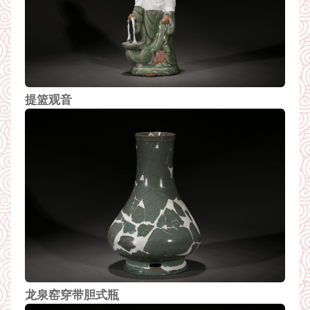
提篮观音
龙泉窑穿带胆式瓶