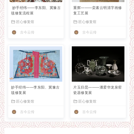
妙手经纬——李东阳、冀豫古
重辉———栾素云明清字画修
毯修复流程展
复工艺展
匠心修复馆
匠心修复馆
古今云传
古今云传
妙手经纬——李东阳、冀豫古
片玉归昆———潘爱华龙泉窑
毯修复展
瓷器修复展
匠心修复馆
匠心修复馆
古今云传
古今云传