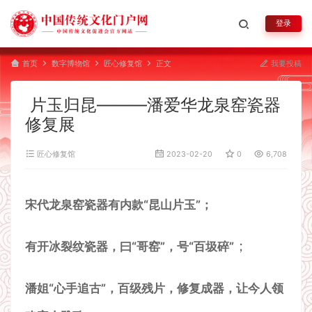
登录
首页
数字博物馆
匠心修复馆
正文
我要投稿
片玉归昆———潘爱华龙泉窑瓷器
修复展
匠心修复馆
2023-02-20
0
6,708
宋代龙泉窑瓷器有内款“昆山片玉”；
；
有开冰裂纹瓷器，曰“
哥窑
”，号“
百圾碎
”
潘姐“
心手追古
”，百级残片，修复成器，让今人领