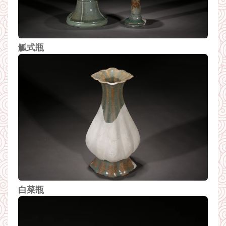
觚式瓶
白菜瓶