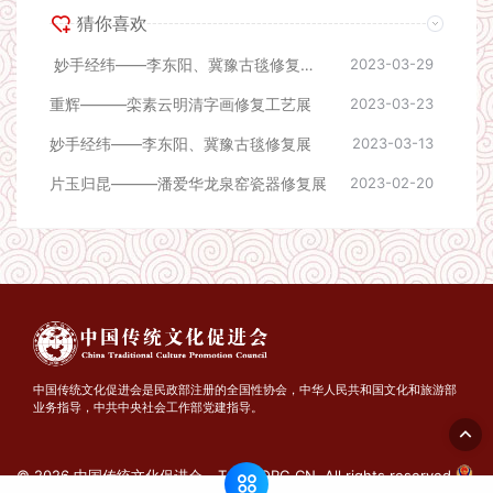
猜你喜欢
妙手经纬——李东阳、冀豫古毯修复流程展
2023-03-29
重辉———栾素云明清字画修复工艺展
2023-03-23
妙手经纬——李东阳、冀豫古毯修复展
2023-03-13
片玉归昆———潘爱华龙泉窑瓷器修复展
2023-02-20
中国传统文化促进会是民政部注册的全国性协会，中华人民共和国文化和旅游部
业务指导，中共中央社会工作部党建指导。
© 2026 中国传统文化促进会 - TCPC.ORG.CN. All rights reserved