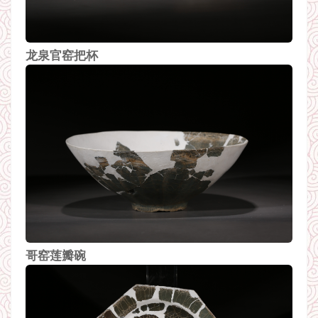
龙泉官窑把杯
哥窑莲瓣碗