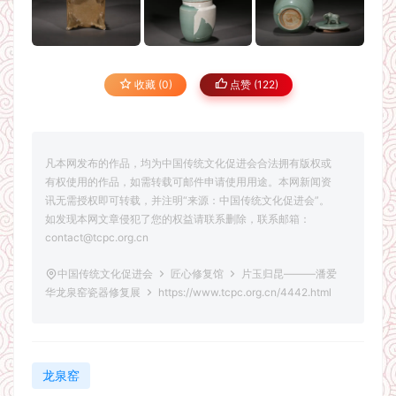
收藏 (0)
点赞 (
122
)
凡本网发布的作品，均为中国传统文化促进会合法拥有版权或
有权使用的作品，如需转载可邮件申请使用用途。本网新闻资
讯无需授权即可转载，并注明“来源：中国传统文化促进会”。
如发现本网文章侵犯了您的权益请联系删除，联系邮箱：
contact@tcpc.org.cn
中国传统文化促进会
匠心修复馆
片玉归昆———潘爱
华龙泉窑瓷器修复展
https://www.tcpc.org.cn/4442.html
龙泉窑