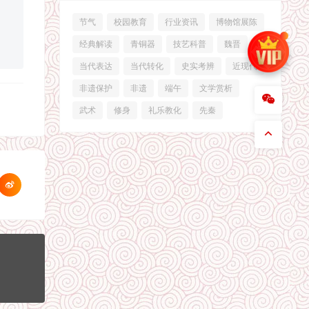
节气
校园教育
行业资讯
博物馆展陈
经典解读
青铜器
技艺科普
魏晋
当代表达
当代转化
史实考辨
近现代
非遗保护
非遗
端午
文学赏析
武术
修身
礼乐教化
先秦