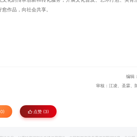
疗愈作品，向社会共享。
编辑
审核：江凌、圣霖、
0)
点赞 (
3
)