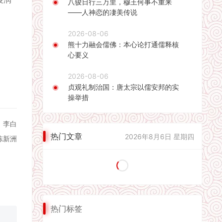
八骏日行三万里，穆王何事不重来
——人神恋的凄美传说
2026-08-06
熊十力融会儒佛：本心论打通儒释核
心要义
2026-08-06
贞观礼制治国：唐太宗以儒安邦的实
操举措
：李白
热门文章
2026年8月6日 星期四
陈新洲
热门标签