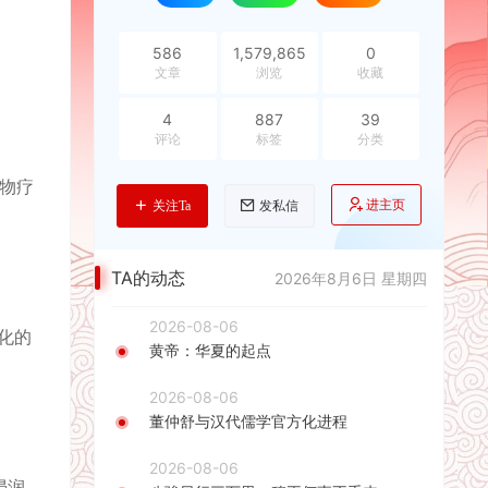
586
1,579,865
0
文章
浏览
收藏
4
887
39
评论
标签
分类
物疗
进主页
关注Ta
发私信
TA的动态
2026年8月6日 星期四
2026-08-06
化的
黄帝：华夏的起点
2026-08-06
董仲舒与汉代儒学官方化进程
2026-08-06
浸润