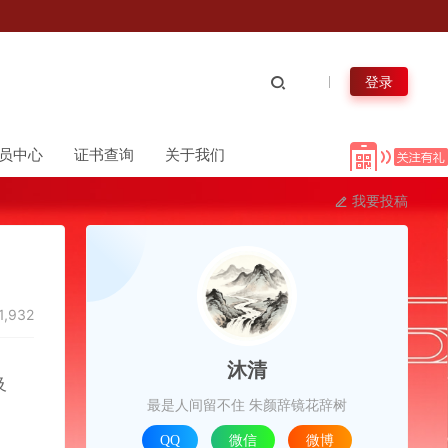
登录
员中心
证书查询
关于我们
我要投稿
1,932
沐清
及
最是人间留不住 朱颜辞镜花辞树
QQ
微信
微博