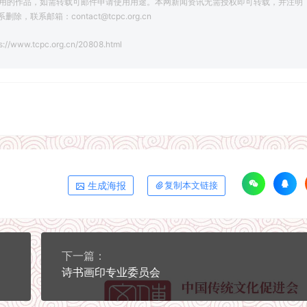
用的作品，如需转载可邮件申请使用用途。本网新闻资讯无需授权即可转载，并注明
系邮箱：contact@tcpc.org.cn
s://www.tcpc.org.cn/20808.html
生成海报
复制本文链接
下一篇：
诗书画印专业委员会