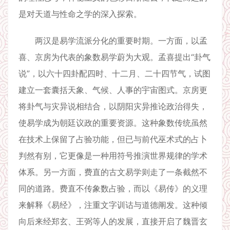
是对天道与性命之学的深入探索。
两汉是易学流派分化的重要时期。一方面，以孟
喜、京房为代表的象数易学蔚为大观。孟喜提出“卦气
说”，以六十四卦配四时、十二月、二十四节气，试图
建立一套囊括天象、气候、人事的宇宙图式。京房更
将卦气与灾异说相结合，以阴阳灾异推论政治得失，
使易学成为朝廷议政的重要资源。这种象数传统虽然
在技术上保留了占验功能，但已与前代巫术式的占卜
判然有别，它更像是一种用符号推演世界规律的学术
体系。另一方面，费直的古文易学则走了一条截然不
同的道路。费直不传象数占验，而以《易传》的义理
来解释《易经》，注重文字训诂与道德阐发。这种倾
向后来经郑玄、王弼等人的发展，直接开启了魏晋玄