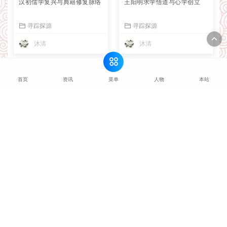
汉初儒学复兴与典籍修复脉络
王阳明求学悟道与心学创立
寻踪探源
寻踪探源
沐清
沐清
菜单
首页
资讯
人物
本站
猜你喜欢
黄宗羲与浙东学派经史源流
2026-08-06
阳明后学各支系发展脉络梳理
2026-08-05
汉初儒学复兴与典籍修复脉络
2026-08-05
王阳明求学悟道与心学创立
2026-08-04
陆九渊象山学派起源与传播
2026-07-24
朱熹生平与闽学体系构建历程
2026-07-24
二程洛学的创立与传承脉络
2026-07-24