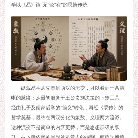
学以《易》谈“无”论“有”的思辨传统。
纵观易学从先秦到两汉的流变，可以看到一条清
晰的脉络：从最初服务于王公贵族决策的卜筮工具，
经由孔子及儒家后学的“德义”转化，再经《易传》的
哲学奠基，最终在两汉分化为象数、义理两大流派。
这种流变不是简单的内容更替，而是思想层级的跃
升。占卜所依赖的是对神灵意志的揣测，而哲学所追