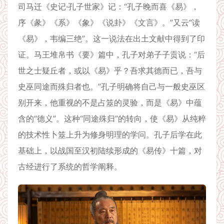
司马迁《史记·孔子世家》记：“孔子晚而喜《易》，
序《彖》《系》《象》《说卦》《文言》。”又云“读
《易》，韦编三绝”。这一说法在出土文献中得到了印
证。马王堆帛书《要》篇中，孔子对弟子子贡说：“后
世之士疑丘者，或以《易》乎？吾求其德而已，吾与
史巫同途而殊归者也。”孔子明确将自己与一般史巫区
别开来，他重视的不是占筮的灵验，而是《易》中蕴
含的“德义”。这种“同途殊归”的转向，使《易》从纯粹
的技术性卜筮上升为修身明理的学问。孔子后学在此
基础上，以战国至汉初陆续形成的《易传》十篇，对
古经进行了系统的哲学阐释。