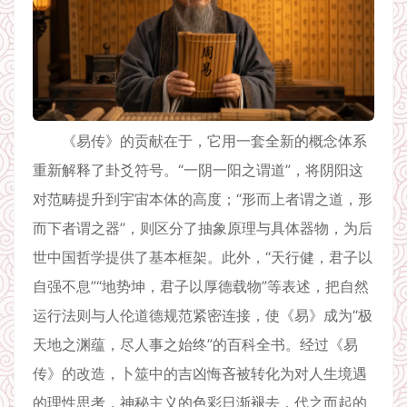
《易传》的贡献在于，它用一套全新的概念体系
重新解释了卦爻符号。“一阴一阳之谓道”，将阴阳这
对范畴提升到宇宙本体的高度；“形而上者谓之道，形
而下者谓之器”，则区分了抽象原理与具体器物，为后
世中国哲学提供了基本框架。此外，“天行健，君子以
自强不息”“地势坤，君子以厚德载物”等表述，把自然
运行法则与人伦道德规范紧密连接，使《易》成为“极
天地之渊蕴，尽人事之始终”的百科全书。经过《易
传》的改造，卜筮中的吉凶悔吝被转化为对人生境遇
的理性思考，神秘主义的色彩日渐褪去，代之而起的