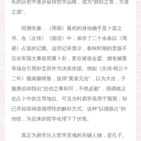
长的历史中逐步获得哲学品格，成为“群经之首，大道
之源”。
回溯先秦，《周易》最初的身份确乎是卜筮之
书。在《左传》《国语》中，保存了二十余条以《周
易》占筮的记载。这些记录显示，春秋时期的贵族不
仅在军国大事前郑重卜卦，更在诸侯会盟、婚丧嫁娶
等场合引用卦爻辞作为决策依据。例如《左传·昭公十
二年》载南蒯将叛，筮得“黄裳元吉”，以为大吉，子
服惠伯却指出“忠信之事则可，不然必败”，强调德义
在占卜中的主导地位。可见当时易学虽用于预测，却
已开始容纳道德理性的解卦方式。这种“以德驭占”的
传统，为后来的哲学化埋下了伏笔。
真正为易学注入哲学灵魂的关键人物，是孔子。