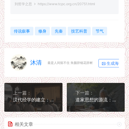
到哲学之思
https://www.tcpc.org.cn/20751.html
传说叙事
修身
先秦
技艺科普
节气
沐清
生成海报
最是人间留不住 朱颜辞镜花辞树
上一篇：
下一篇：
汉代经学的建立：经典如何成为公共教育资源
道家思想的源流：从老子到庄子的精神坐标
相关文章