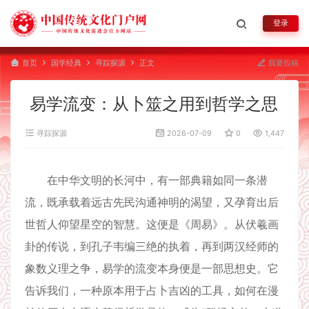
登录
首页
国学经典
寻踪探源
正文
我要投稿
易学流变：从卜筮之用到哲学之思
寻踪探源
2026-07-09
0
1,447
在中华文明的长河中，有一部典籍如同一条潜
流，既承载着远古先民沟通神明的渴望，又孕育出后
世哲人仰望星空的智慧。这便是《周易》。从伏羲画
卦的传说，到孔子韦编三绝的执着，再到两汉经师的
象数义理之争，易学的流变本身便是一部思想史。它
告诉我们，一种原本用于占卜吉凶的工具，如何在漫