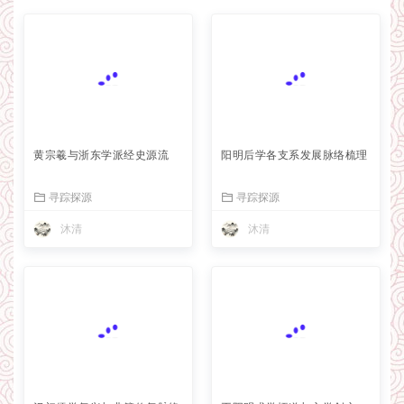
黄宗羲与浙东学派经史源流
阳明后学各支系发展脉络梳理
寻踪探源
寻踪探源
沐清
沐清