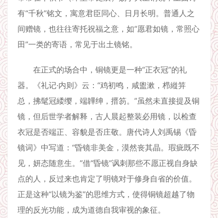
有“千秋”铭文，寓意君臣同心、日月长明。普通人之
间赠镜，也往往寄托祝福之意，如“愿君如镜，常照心
田”一类的寄语，常见于出土镜铭。
在正式的场合中，铜镜更是一种“正衣冠”的礼
器。《礼记·内则》云：“鸡初鸣，咸盥漱，栉縰笄
总，拂髦冠緌缨，端韠绅，搢笏。”虽然未直接提及铜
镜，但后世学者解释，古人晨起整装必用镜，以检查
衣冠是否端正、容貌是否庄敬。唐代诗人刘禹锡《昏
镜词》中写道：“昏镜非美金，漠然丧其晶。瑕疵既不
见，妍态随意生。”借“昏镜”讽刺那些不愿正视自身缺
点的人，反过来也肯定了明镜对于修身自省的价值。
正是这种“以镜为鉴”的思维方式，使得铜镜超越了物
理的反光功能，成为道德自我审视的象征。