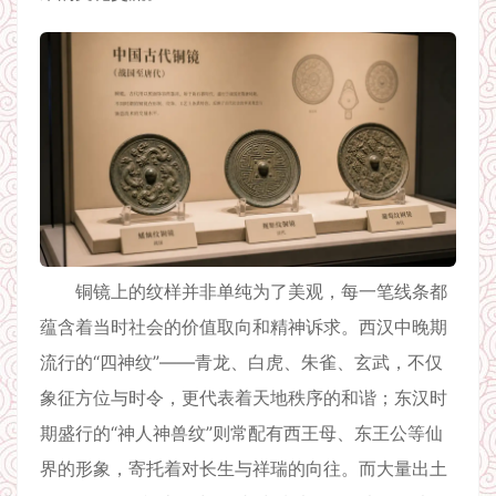
铜镜上的纹样并非单纯为了美观，每一笔线条都
蕴含着当时社会的价值取向和精神诉求。西汉中晚期
流行的“四神纹”——青龙、白虎、朱雀、玄武，不仅
象征方位与时令，更代表着天地秩序的和谐；东汉时
期盛行的“神人神兽纹”则常配有西王母、东王公等仙
界的形象，寄托着对长生与祥瑞的向往。而大量出土