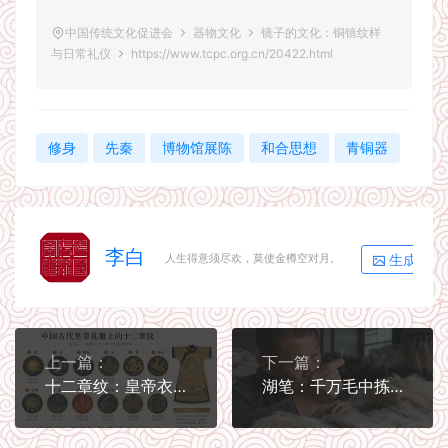
中国传统文化促进会
器物文化
镜子的文化：铜镜纹样
与日常礼仪
https://www.tcpc.org.cn/20422.html
修身
先秦
博物馆展陈
和合思想
青铜器
李白
生成海报
人生得意须尽欢，莫使金樽空对月。
上一篇：
下一篇：
十二章纹：皇帝衣服上的宇宙
湖笔：千万毛中拣一毫