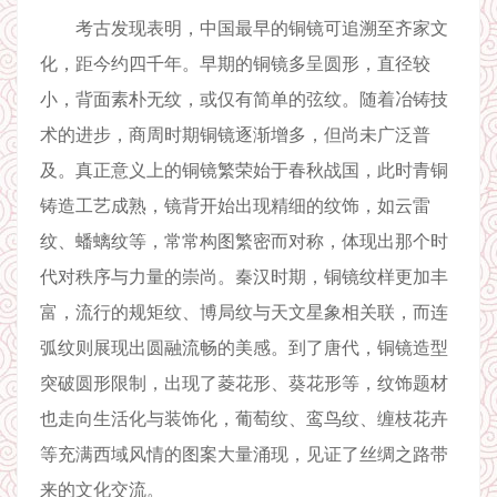
考古发现表明，中国最早的铜镜可追溯至齐家文
化，距今约四千年。早期的铜镜多呈圆形，直径较
小，背面素朴无纹，或仅有简单的弦纹。随着冶铸技
术的进步，商周时期铜镜逐渐增多，但尚未广泛普
及。真正意义上的铜镜繁荣始于春秋战国，此时青铜
铸造工艺成熟，镜背开始出现精细的纹饰，如云雷
纹、蟠螭纹等，常常构图繁密而对称，体现出那个时
代对秩序与力量的崇尚。秦汉时期，铜镜纹样更加丰
富，流行的规矩纹、博局纹与天文星象相关联，而连
弧纹则展现出圆融流畅的美感。到了唐代，铜镜造型
突破圆形限制，出现了菱花形、葵花形等，纹饰题材
也走向生活化与装饰化，葡萄纹、鸾鸟纹、缠枝花卉
等充满西域风情的图案大量涌现，见证了丝绸之路带
来的文化交流。