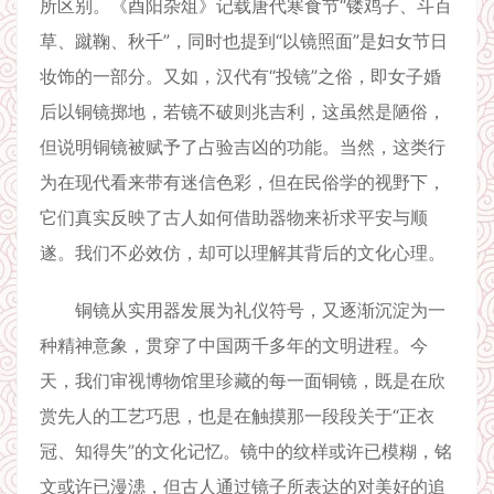
所区别。《酉阳杂俎》记载唐代寒食节“镂鸡子、斗百
草、蹴鞠、秋千”，同时也提到“以镜照面”是妇女节日
妆饰的一部分。又如，汉代有“投镜”之俗，即女子婚
后以铜镜掷地，若镜不破则兆吉利，这虽然是陋俗，
但说明铜镜被赋予了占验吉凶的功能。当然，这类行
为在现代看来带有迷信色彩，但在民俗学的视野下，
它们真实反映了古人如何借助器物来祈求平安与顺
遂。我们不必效仿，却可以理解其背后的文化心理。
铜镜从实用器发展为礼仪符号，又逐渐沉淀为一
种精神意象，贯穿了中国两千多年的文明进程。今
天，我们审视博物馆里珍藏的每一面铜镜，既是在欣
赏先人的工艺巧思，也是在触摸那一段段关于“正衣
冠、知得失”的文化记忆。镜中的纹样或许已模糊，铭
文或许已漫漶，但古人通过镜子所表达的对美好的追