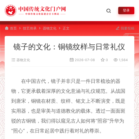
登录
首页
技艺传承
器物文化
正文
我要投稿
镜子的文化：铜镜纹样与日常礼仪
器物文化
2026-07-08
0
1,564
在中国古代，镜子并非只是一件日常梳妆的器
物，它更承载着深厚的文化意涵与礼仪规范。从战国
到唐宋，铜镜在材质、纹样、铭文上不断演变，既是
实用器，也是审美与道德教化的载体。透过一面面斑
驳的古铜镜，我们得以窥见古人如何将“照容”升华为
“照心”，在日常起居中践行着对礼的尊崇。