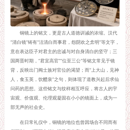
铜镜上的铭文，更是古人道德训诫的浓缩。汉代
“清白镜”铸有“洁清白而事君，怨阴欢之弇明”等文字，
意在表达臣子对君主的忠诚与对自身清白的坚守；三
国两晋时期，“君宜高官”“位至三公”等铭文常见于镜
背，反映出门阀士族对官位的渴望；而“上大山，见神
人，食玉英，饮醴泉”之句，则体现了道教兴起后求仙
问药的思想。这些铭文与纹样相互呼应，将古人的宇
宙观、价值观、伦理观凝固在小小的镜面上，成为一
部无声的社会史。
在日常礼仪中，铜镜的地位也曾因场合不同而有