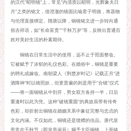
的汉代“昭明镜”上，常见“内清质以昭明，光辉象夫日
月”之类的铭文，借澄澈的镜面比喻君子明德，将器物
与伦理直接绑定。隋唐以降，铜镜铭文进一步转向通
俗吉祥语，如“长命富贵”“千秋万岁”等，反映出普通百
姓对美好生活的朴素期待。
铜镜在日常生活中的使用，远不止于照面整妆。
它被赋予了浓郁的礼仪色彩。在婚俗中，铜镜是重要
的聘礼或嫁妆。南朝梁人《荆楚岁时记》记载正月“进
酒降神”时以镜照妖，但更普遍的则是用于“合镜”仪式
——将一面铜镜从中剖开，男女双方各持一半，日后
重逢时以此为凭。这种“破镜重圆”的典故虽带有传奇
色彩，却折射出铜镜在婚姻关系中象征完整与忠贞的
文化内涵。不仅如此，铜镜还是馈赠的佳品。唐代皇
帝常在千秋节（即皇帝诞辰）赐予大臣铜镜，上面铸