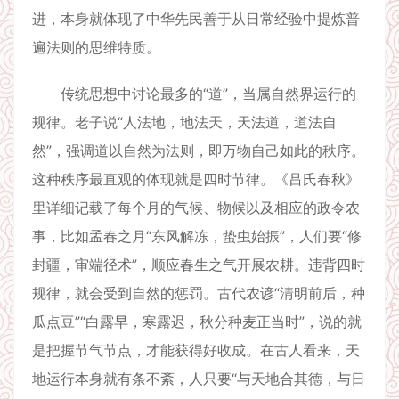
进，本身就体现了中华先民善于从日常经验中提炼普
遍法则的思维特质。
传统思想中讨论最多的“道”，当属自然界运行的
规律。老子说“人法地，地法天，天法道，道法自
然”，强调道以自然为法则，即万物自己如此的秩序。
这种秩序最直观的体现就是四时节律。《吕氏春秋》
里详细记载了每个月的气候、物候以及相应的政令农
事，比如孟春之月“东风解冻，蛰虫始振”，人们要“修
封疆，审端径术”，顺应春生之气开展农耕。违背四时
规律，就会受到自然的惩罚。古代农谚“清明前后，种
瓜点豆”“白露早，寒露迟，秋分种麦正当时”，说的就
是把握节气节点，才能获得好收成。在古人看来，天
地运行本身就有条不紊，人只要“与天地合其德，与日