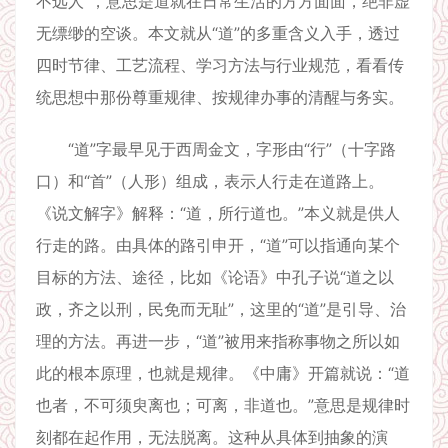
不远人”，意思是道就在日常生活的方方面面，绝非虚
无缥缈的空谈。本文就从“道”的多重含义入手，透过
四时节律、工艺流程、学习方法与行业规范，看看传
统思想中那份尊重规律、按规律办事的清醒与务实。
“道”字最早见于西周金文，字形由“行”（十字路
口）和“首”（人形）组成，表示人行走在道路上。
《说文解字》解释：“道，所行道也。”本义就是供人
行走的路。由具体的路引申开，“道”可以指通向某个
目标的方法、途径，比如《论语》中孔子说“道之以
政，齐之以刑，民免而无耻”，这里的“道”是引导、治
理的方法。再进一步，“道”被用来指称事物之所以如
此的根本原理，也就是规律。《中庸》开篇就说：“道
也者，不可须臾离也；可离，非道也。”意思是规律时
刻都在起作用，无法脱离。这种从具体到抽象的演