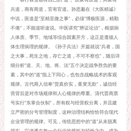
兵道，商有商道，官有官道。孙思邈在《大医精诚》
中说，医道是“至精至微之事”，必须“博极医源，精勤
不倦”，不能道听途说。中医讲究“辨证论治”，根据病
人体质、季节、地域等综合因素开方，这正是遵循人
体生理病理的规律。《孙子兵法》开篇就说“兵者，国
之大事，死生之地，存亡之道，不可不察也”，随后详
细分析“道、天、地、将、法”五个决定战争胜负的要
素，其中的“道”指上下同心，也包含战略战术的客观
规律。古代商人信奉“货真价实，童叟无欺”，诚信经
营背后是对市场规律和人心规律的尊重。清代晋商票
号实行“东掌合伙制”，所有权与经营权分离，并且建
立严密的分号管理制度，这种治理结构恰恰符合现代
企业管理的规律。可见，传统思想中的“道”从未脱离
现实，它渗透在每一个行业的规矩与经验之中，成为