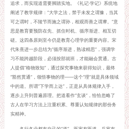
追求，而实现道需要脚踏实地。《礼记·学记》系统地
阐述了教学规律：“大学之法，禁于未发之谓豫，当其
可之谓时，不陵节而施之谓孙，相观而善之谓摩。”意
思是教育要预防在先、抓住时机、循序渐进、相互切
磋。这四条原则至今仍是教育心理学的重要内容。宋
代朱熹进一步总结为“循序渐进，熟读精思”，强调学
习不能跨越阶段，必须按部就班，才能融会贯通。古
人提倡“格物致知”，通过探究事物来获得知识，最终
“豁然贯通”，领悟事物的理——这个“理”就是具体领域
中的道。所谓“下学而上达”，正是从具体规律入手，
逐步上升到普遍原理。把道看作“玄谈”，恰恰忽略了
古人在学习方法上注重积累、尊重认知规律的那份务
实精神。
各行各业都有自己的“道”。医家有医道，兵家有