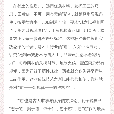
（如黏土的性质）、选用优质材料、发挥工匠的巧
思，四者缺一不可。用今天的话说，就是尊重客观条
件，按规律办事。比如制造车轮，要求“规之以视其圜
也，萭之以视其匡也”，用圆规检查正圆，用直角尺检
查方正，每一步都有严格标准。这些标准来自长期实
践总结的经验，是木工行业的“道”。又如中医制药，
讲究“炮制虽繁必不敢省人工，品味虽贵必不敢减物
力”，每种药材的采摘时节、炮制火候、配伍禁忌都有
规矩，因为违背了药性规律，药效就会丧失甚至产生
毒副作用。这些传统技艺之所以能代代相传，靠的就
是对“道”——即规律——的严格遵守。
“道”也是古人求学与修身的方法论。孔子说自己
“志于道，据于德，依于仁，游于艺”，把“道”作为最高