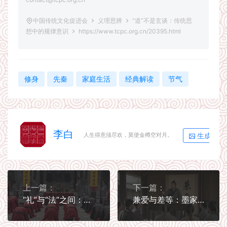
中国传统文化促进会
义理思辨
“道”不是玄谈：传统思
想中的规律意识
https://www.tcpc.org.cn/20395.html
修身
先秦
家庭生活
经典解读
节气
李白
生成海报
人生得意须尽欢，莫使金樽空对月。
上一篇：
下一篇：
“礼”与“法”之间：秩序如何兼顾情理
兼爱与差等：墨家对儒家伦理的根本挑战