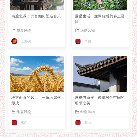
南腔北调：方言如何塑造音乐
蚕桑生活：丝绸背后的乡土经
验
华夏风物
华夏风物
王海涛
李白
地方面食的风土：一碗面如何
屋檐与窗棂：传统居住空间的
形成
细节之美
华夏风物
华夏风物
李白
李白