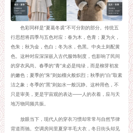
色彩同样是“夏葛冬裘”不可分割的部分。传统五
行思想将四季与五色对应：春为木，色青；夏为火，
色朱；秋为金，色白；冬为水，色黑。中央土则配黄
色。这种对应深深嵌入古代服饰制度，也影响了民间
的穿衣风尚。春季的“青”未必是纯绿，而是柳芽初发
的嫩色；夏季的“朱”则如榴火般炽烈；秋季的“白”取素
洁之象；冬季的“黑”则如水一般沉静。这种用色，不
只是审美，更是宇宙观的表达——人的衣着，应与天
地万物同频共振。
放眼当下，现代人的穿衣习惯却常常与自然节律
背道而驰。空调房间里夏穿羊毛大衣，冬日街头却见