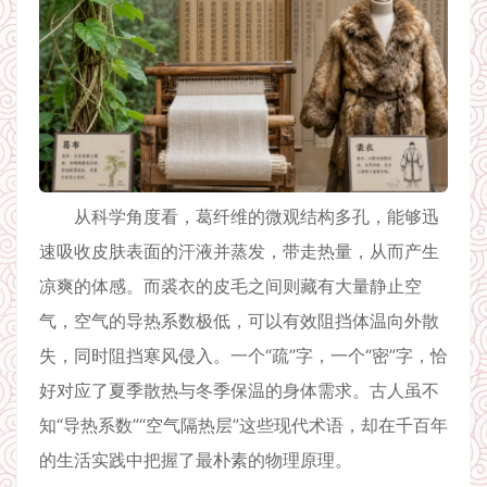
从科学角度看，葛纤维的微观结构多孔，能够迅
速吸收皮肤表面的汗液并蒸发，带走热量，从而产生
凉爽的体感。而裘衣的皮毛之间则藏有大量静止空
气，空气的导热系数极低，可以有效阻挡体温向外散
失，同时阻挡寒风侵入。一个“疏”字，一个“密”字，恰
好对应了夏季散热与冬季保温的身体需求。古人虽不
知“导热系数”“空气隔热层”这些现代术语，却在千百年
的生活实践中把握了最朴素的物理原理。