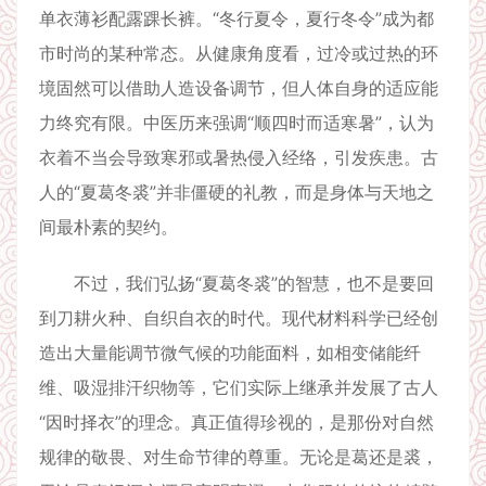
单衣薄衫配露踝长裤。“冬行夏令，夏行冬令”成为都
市时尚的某种常态。从健康角度看，过冷或过热的环
境固然可以借助人造设备调节，但人体自身的适应能
力终究有限。中医历来强调“顺四时而适寒暑”，认为
衣着不当会导致寒邪或暑热侵入经络，引发疾患。古
人的“夏葛冬裘”并非僵硬的礼教，而是身体与天地之
间最朴素的契约。
不过，我们弘扬“夏葛冬裘”的智慧，也不是要回
到刀耕火种、自织自衣的时代。现代材料科学已经创
造出大量能调节微气候的功能面料，如相变储能纤
维、吸湿排汗织物等，它们实际上继承并发展了古人
“因时择衣”的理念。真正值得珍视的，是那份对自然
规律的敬畏、对生命节律的尊重。无论是葛还是裘，