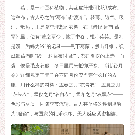
葛，是一种豆科植物，其茎皮纤维可以织成布。
这种布，古人称之为“葛布”或“夏布”。轻薄、透气、吸
汗、散热，正是夏季理想的衣料。在《诗经·周南·葛
覃》里，便有“葛之覃兮，施于中谷，维叶莫莫。是刈
是濩，为絺为绤”的记录——割下葛藤，煮出纤维，织
成细葛布叫“絺”，粗葛布叫“绤”，都是夏衣的上选。而
裘，便是毛皮衣服，冬日里用来抵御严寒。《礼记·月
令》详细规定了天子在不同月份应当穿什么样的衣
服、用什么样的材料：孟春之月“衣青衣”，孟夏之月
“衣朱衣”，孟秋之月“衣白衣”，孟冬之月“衣黑衣”——
色彩与材质一同随季节流转。古人甚至将这种制度称
为“服色”，与国家的礼乐秩序、天人感应紧密相连。