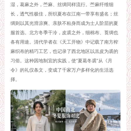
湿，葛麻之外，苎麻、丝绸同样流行。苎麻纤维细
长，透气性极佳，所织夏布在江南一带享有盛名；丝
绸则以其光滑凉爽、亲肤不粘身而成为士人阶层的夏
服首选。北方冬季干冷，皮裘之外，细棉布、莨绸也
各有用途。清代学者在《天工开物》中记载了南方榨
麻织布的精巧工艺，也记录了西北地区以羔皮为裘的
习俗。这种因地制宜的实践，使“夏葛冬裘”从《月
令》的礼仪条文，变成了千家万户多样化的生活选
择。