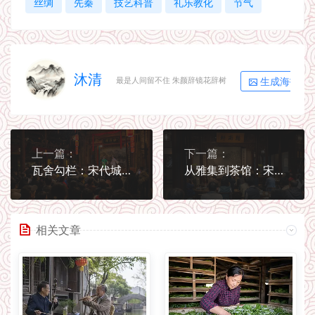
丝绸
先秦
技艺科普
礼乐教化
节气
沐清
生成海报
最是人间留不住 朱颜辞镜花辞树
上一篇：
下一篇：
瓦舍勾栏：宋代城市里的音乐空间
从雅集到茶馆：宋人怎样听音乐
相关文章