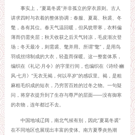
事实上，“夏葛冬裘”并非孤立的穿衣原则。古人
讲求四时与衣着的整体协调：春服、夏葛、秋裘、冬
氅，各有其位。春天气温回暖，但风犹带寒，衣料偏
薄而仍需夹层；秋天收获之后天气转凉，毛皮渐次登
场；冬天最冷，则需裘、氅并用。所谓“氅”，是用鸟
羽或丝绵制成的大衣，轻盈而保暖。这一整套体系，
编织在《礼记·月令》的字里行间，也编织在《诗经·豳
风·七月》“无衣无褐，何以卒岁”的感叹里。褐，是粗
麻粗毛织成的短衣，乃穷苦百姓的过冬之物。一句疑
问，将穿衣提升到了生存与尊严的层面——没有御寒
的衣物，连年都过不去。
中国地域辽阔，南北气候有别，因此“夏葛冬裘”
在不同地区也展现出丰富的变体。南方夏季炎热潮