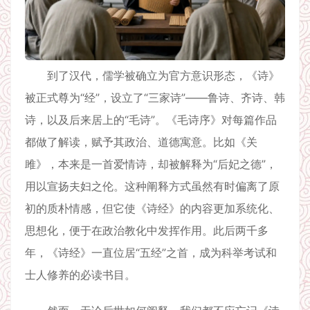
到了汉代，儒学被确立为官方意识形态，《诗》
被正式尊为“经”，设立了“三家诗”——鲁诗、齐诗、韩
诗，以及后来居上的“毛诗”。《毛诗序》对每篇作品
都做了解读，赋予其政治、道德寓意。比如《关
雎》，本来是一首爱情诗，却被解释为“后妃之德”，
用以宣扬夫妇之伦。这种阐释方式虽然有时偏离了原
初的质朴情感，但它使《诗经》的内容更加系统化、
思想化，便于在政治教化中发挥作用。此后两千多
年，《诗经》一直位居“五经”之首，成为科举考试和
士人修养的必读书目。