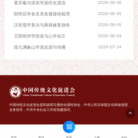
黄宗羲与浙东学派经史源流
2026-08-06
阳明后学各支系发展脉络梳理
2026-08-05
汉初儒学复兴与典籍修复脉络
2026-08-05
王阳明求学悟道与心学创立
2026-08-04
陆九渊象山学派起源与传播
2026-07-24
中国传统文化促进会是民政部注册的全国性协会，中华人民共和国文化和旅游部
业务指导，中共中央社会工作部党建指导。
© 2026 中国传统文化促进会 - TCPC.ORG.CN. All rights reserved
京公网安备 11010502049385号
京ICP备14044499号-1
菜单
首页
资讯
人物
本站