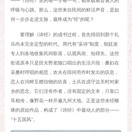
——《诗经》里的每一字每一句，都承载着普通人的
呼吸与心跳。那么，这些来自民间的鲜活声音，是如
何一步步走进文脉，最终成为“经”的呢？
要理解《诗经》的成书过程，首先得回到那个礼
乐尚未完全定型的时代。周代有“采诗”制度，朝廷派
专人到各地收集民间歌谣，以观风俗、知得失。这些
歌谣原本只是田夫野老随口唱出的生活片段：桑妇在
采桑时哼唱的相思，农夫在田间劳作时发出的叹息，
恋人在河畔互赠信物的欣喜，士兵在戍守边关时对家
乡的思念。它们没有作者，没有固定的文本，只靠口
耳相传，像野花一样开遍九州大地。正是这些未经雕
琢的原始作品，构成了《诗经》中最动人的部分——
“十五国风”。