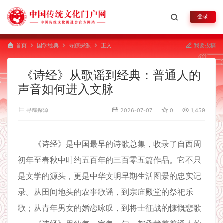
登录
首页
国学经典
寻踪探源
正文
我要投稿
《诗经》从歌谣到经典：普通人的
声音如何进入文脉
寻踪探源
2026-07-07
0
1,459
《诗经》是中国最早的诗歌总集，收录了自西周
初年至春秋中叶约五百年的三百零五篇作品。它不只
是文学的源头，更是中华文明早期生活图景的忠实记
录。从田间地头的农事歌谣，到宗庙殿堂的祭祀乐
歌；从青年男女的婚恋咏叹，到将士征战的慷慨悲歌