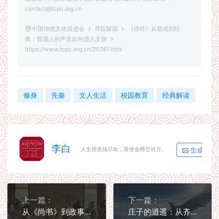
contact@tcpc.org.cn
中国传统文化促进会
寻踪探源
《诗经》从歌谣到经
典：普通人的声音如何进入文脉
https://www.tcpc.org.cn/20261.html
修身
先秦
文人生活
校园教育
经典解读
李白
生成海报
人生得意须尽欢，莫使金樽空对月。
上一篇：
下一篇：
从《尚书》到政事之学：早期经典如何记录治理经验
庄子的逍遥：从齐物到游心的精神超越