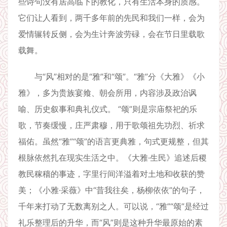
些诗句没有居高临下的教化，只有生活本身的质感。
它们让人看到，两千多年前的先民和我们一样，会为
爱情辗转反侧，会为生计奔波劳碌，会在节日里载歌
载舞。
与“风”相对的是“雅”和“颂”。“雅”分《大雅》《小
雅》，多为贵族宴飨、朝会所用，内容涉及政治讽
喻、历史叙事和典礼仪式。 “颂”则是宗庙祭祀的乐
歌，节奏缓慢，庄严肃穆，用于歌颂祖先功烈、祈求
福佑。虽然“雅”“颂”的语言更典雅，句式更规整，但其
根脉依然扎在现实生活之中。《大雅·生民》追述后稷
教民稼穑的事迹，字里行间洋溢着对土地和收获的赞
美；《小雅·采薇》中“昔我往矣，杨柳依依”的句子，
千年来打动了无数离别之人。可以说，“雅”“颂”是经过
礼乐整理后的升华，而“风”则是这种升华最原始的素