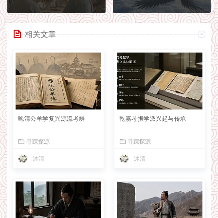
相关文章
晚清公羊学复兴源流考辨
乾嘉考据学派兴起与传承
寻踪探源
寻踪探源
沐清
沐清