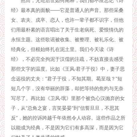
然而，无论后世如何阐释，我们都不应忘记《诗
经》最本真的面貌——它是普通人的声音。那些采桑
女、农夫、戍卒、恋人，也许一辈子都不识字，但他
们用最朴素的语言唱出了关于生老病死、爱恨情仇的
永恒主题。这些歌谣被收集、被整理、被礼乐化、被
经典化，但根始终扎在泥土里。我们今天读《诗
经》，不必完全拘泥于汉儒的注疏，不妨直接去感受
那些文字的温度。比如《王风·君子于役》中，妻子思
念远役的丈夫：“君子于役，不知其期。曷至哉？”短
短几个字，没有华丽的辞藻，却把等待的焦灼与无奈
写尽了。再比如《卫风·氓》里那个被负心汉抛弃的女
子，从“总角之宴，言笑晏晏”到“信誓旦旦，不思其
反”，她的控诉跨越千年依然令人动容。这些作品之所
以能成为经典，不是因为它们有多高深，而是因为它