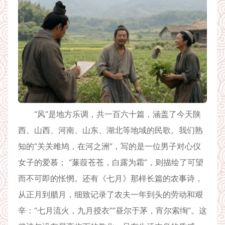
“风”是地方乐调，共一百六十篇，涵盖了今天陕
西、山西、河南、山东、湖北等地域的民歌。我们熟
知的“关关雎鸠，在河之洲”，写的是一位男子对心仪
女子的爱慕； “蒹葭苍苍，白露为霜”，则描绘了可望
而不可即的怅惘。还有《七月》那样长篇的农事诗，
从正月到腊月，细致记录了农夫一年到头的劳动和艰
辛：“七月流火，九月授衣”“昼尔于茅，宵尔索绹”。这