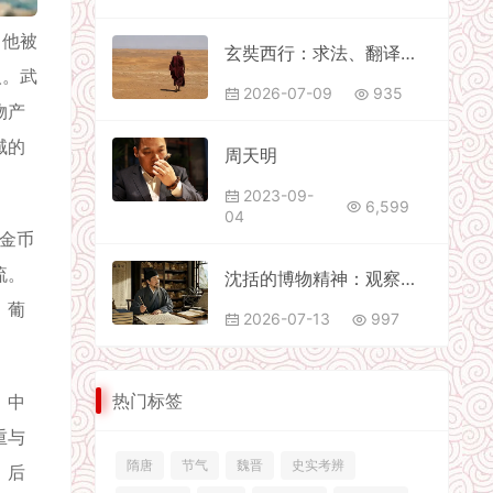
，他被
玄奘西行：求法、翻译与文化交流
人。武
2026-07-09
935
物产
域的
周天明
2023-09-
6,599
04
金币
流。
沈括的博物精神：观察世界的方法
，葡
2026-07-13
997
热门标签
，中
重与
隋唐
节气
魏晋
史实考辨
。后