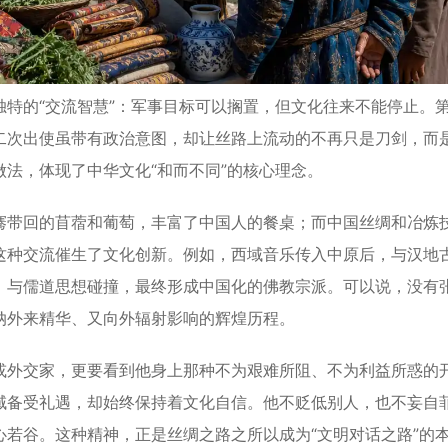
的“交流智慧”：军事目标可以搁置，但文化往来不能停止。
二次出使虽带有政治意图，却让丝路上流动的不再只是刀剑，而
法，体现了中华文化“和而不同”的核心理念。
带回的苜蓿和葡萄，丰富了中国人的餐桌；而中国丝绸和冶炼
这种交流催生了文化创新。例如，西域音乐传入中原后，与汉地
，与儒道思想碰撞，最终形成中国化的佛教宗派。可以说，没有
纳外来精华、又向外辐射影响的辉煌历程。
外交家，更要看到他身上那种不为艰难所阻、不为利益所惑的
域备受礼遇，却始终保持着文化自信。他不贬低别人，也不妄自
若谷。这种精神，正是丝绸之路之所以成为“文明对话之路”的