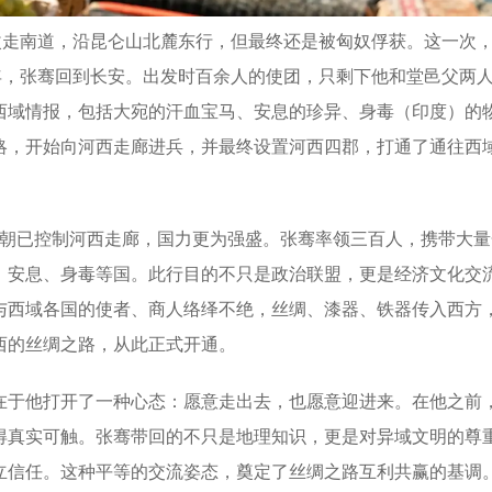
走南道，沿昆仑山北麓东行，但最终还是被匈奴俘获。这一次
年，张骞回到长安。出发时百余人的使团，只剩下他和堂邑父两
西域情报，包括大宛的汗血宝马、安息的珍异、身毒（印度）的
略，开始向河西走廊进兵，并最终设置河西四郡，打通了通往西
朝已控制河西走廊，国力更为强盛。张骞率领三百人，携带大量
、安息、身毒等国。此行目的不只是政治联盟，更是经济文化交
与西域各国的使者、商人络绎不绝，丝绸、漆器、铁器传入西方
西的丝绸之路，从此正式开通。
于他打开了一种心态：愿意走出去，也愿意迎进来。在他之前
得真实可触。张骞带回的不只是地理知识，更是对异域文明的尊
立信任。这种平等的交流姿态，奠定了丝绸之路互利共赢的基调