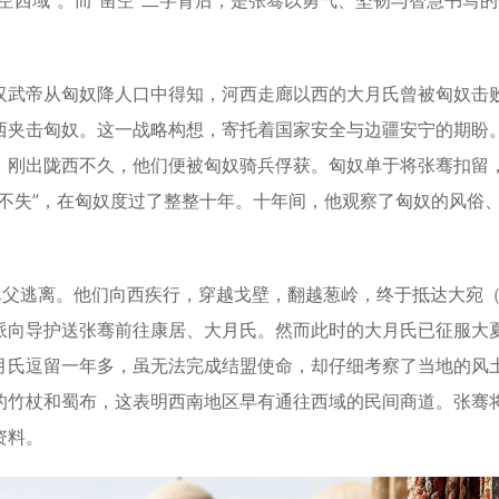
空西域”。而“凿空”二字背后，是张骞以勇气、坚韧与智慧书写
武帝从匈奴降人口中得知，河西走廊以西的大月氏曾被匈奴击
西夹击匈奴。这一战略构想，寄托着国家安全与边疆安宁的期盼
，刚出陇西不久，他们便被匈奴骑兵俘获。匈奴单于将张骞扣留
不失”，在匈奴度过了整整十年。十年间，他观察了匈奴的风俗
父逃离。他们向西疾行，穿越戈壁，翻越葱岭，终于抵达大宛
派向导护送张骞前往康居、大月氏。然而此时的大月氏已征服大
月氏逗留一年多，虽无法完成结盟使命，却仔细考察了当地的风
的竹杖和蜀布，这表明西南地区早有通往西域的民间商道。张骞
资料。