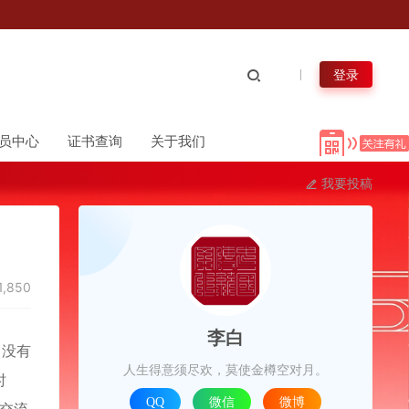
登录
员中心
证书查询
关于我们
我要投稿
1,850
李白
。没有
人生得意须尽欢，莫使金樽空对月。
时
QQ
微信
微博