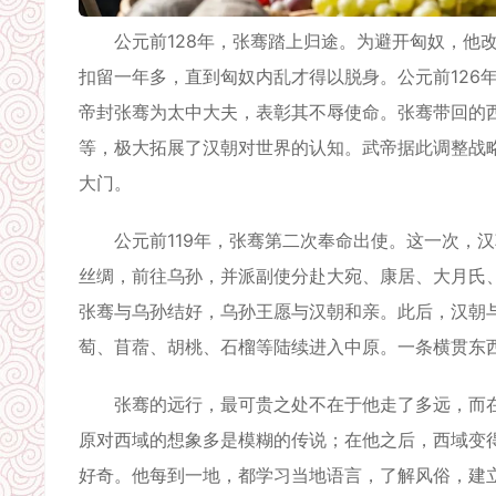
公元前128年，张骞踏上归途。为避开匈奴，他改
扣留一年多，直到匈奴内乱才得以脱身。公元前126
帝封张骞为太中大夫，表彰其不辱使命。张骞带回的
等，极大拓展了汉朝对世界的认知。武帝据此调整战
大门。
公元前119年，张骞第二次奉命出使。这一次，汉
丝绸，前往乌孙，并派副使分赴大宛、康居、大月氏
张骞与乌孙结好，乌孙王愿与汉朝和亲。此后，汉朝
萄、苜蓿、胡桃、石榴等陆续进入中原。一条横贯东
张骞的远行，最可贵之处不在于他走了多远，而在
原对西域的想象多是模糊的传说；在他之后，西域变
好奇。他每到一地，都学习当地语言，了解风俗，建