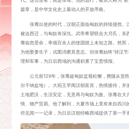
代。这位使者，就是张骞。他的远行，被后人称为“凿
篇章，是中华文化史上最动人的开放序曲。
张骞出使的时代，汉朝正面临匈奴的持续侵扰。汉
被迫西迁，与匈奴有深仇。武帝希望联合大月氏，东
骞临危受命，率领百余人的使团踏上未知之路。然而
为他娶妻生子，试图消磨其意志。但张骞始终“持汉节
理和军事，为日后西域的沟通积累了宝贵情报。
公元前129年，张骞趁匈奴监视松懈，携随从堂邑
尔干纳盆地）。大宛王早闻汉朝富庶，热情接待，并
土地肥沃，生活安定，无意再与匈奴为敌。张骞在大
情、物产贸易。他了解到，大夏市场上竟有来自四川
些见闻一一记录，为日后汉朝经略西域提供了第一手