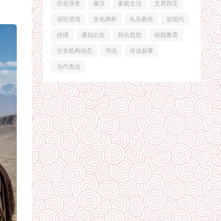
历史演变
秦汉
家庭生活
文房四宝
误区澄清
文化辨析
礼乐教化
近现代
丝绸
通知公告
和合思想
校园教育
分支机构动态
书法
传说叙事
当代表达