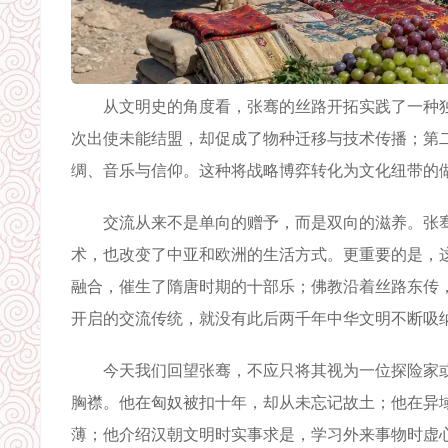
从文明史的角度看，张骞的丝路开拓实践了一种独特
次出使未能结盟，却促成了物种迁移与技术传播；第
绸、音乐与信仰。这种将战略博弈转化为文化纽带的做
交流从来不是单向的赠予，而是双向的滋养。张骞
术，也改变了中亚和欧洲的生活方式。更重要的是，
融合，催生了隋唐时期的十部乐；佛教沿着丝路东传
开启的交流传统，就没有此后两千年中华文明不断吸
今天我们回望张骞，不应只将其视为一位探险家或
胸襟。他在匈奴被扣十年，却从未忘记故土；他在异
薄；他介绍汉朝文明时实事求是，学习外来事物时虚心