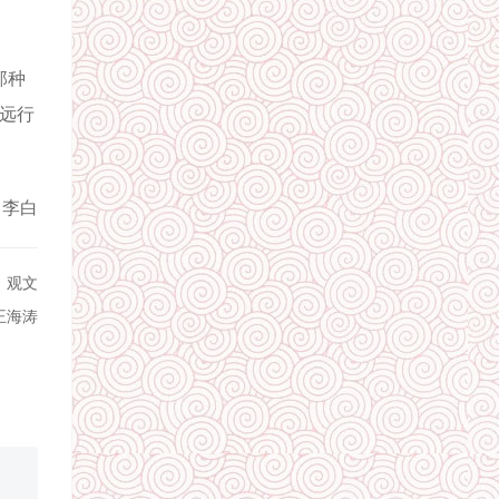
那种
的远行
：李白
：观文
王海涛