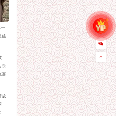
第一
是丝
技
古乐
张骞
开放
菲
本