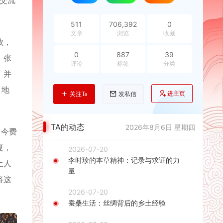
的交流
511
706,392
0
文章
浏览
收藏
败，
0
887
39
。张
评论
标签
分类
，并
、地
进主页
关注Ta
发私信
TA的动态
2026年8月6日 星期四
（今费
夏，
2026-07-20
李时珍的本草精神：记录与求证的力
土人
量
将这
2026-07-20
蚕桑生活：丝绸背后的乡土经验