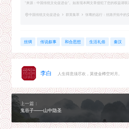
“来源：中国传统文化促进会”。如发现本网文章侵犯了您的权益请联系删除，联
中国传统文化促进会
群英集萃
张骞的远行：丝路开拓中的
丝绸
传说叙事
和合思想
生活礼俗
秦汉
李白
人生得意须尽欢，莫使金樽空对月。
上一篇：
鬼谷子——山中隐圣