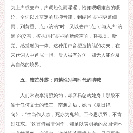
为上声或去声，声调短促而滞涩，恰如哽咽难言的啜
泣。全词以此奠定的压抑音律，到结尾“梧桐更兼细
雨，到黄昏、点点滴滴”时，又以去声“点点”与入声“滴
滴”的交替，模拟雨打梧桐的断续声响，将视觉、听
觉、感觉融为一体。这种用声音塑造情绪的功夫，在
宋代词人中首屈一指。后人虽有效仿，却无人能企及
其自然的境界。
五、锋芒外露：超越性别与时代的呐喊
人们常说李清照婉约，却容易忽略她身上那股不
输于任何文士的锋芒。南渡之后，她写《夏日绝
句》：“生当作人杰，死亦为鬼雄。至今思项羽，不肯
过江东。”这首诗虽非词作，却足以表明她的家国情怀