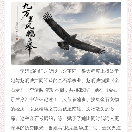
李清照的词之所以与众不同，很大程度上得益于
她与赵明诚共同经营的金石学事业。赵明诚编撰《金
石录》，李清照“笔耕不辍，共相砥砺”。她在《金石
录后序》中详细记述了二人节衣缩食、搜集金石文物
的经历，以及靖康之变后被迫南渡、文物散失的惨
痛。这种金石考据的训练，赋予了她比同时代词人更
深厚的历史眼光。当她写“想见皇华过二京，壶浆夹道