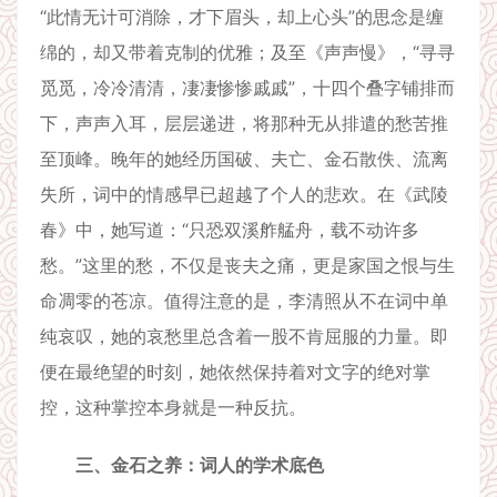
“此情无计可消除，才下眉头，却上心头”的思念是缠
绵的，却又带着克制的优雅；及至《声声慢》，“寻寻
觅觅，冷冷清清，凄凄惨惨戚戚”，十四个叠字铺排而
下，声声入耳，层层递进，将那种无从排遣的愁苦推
至顶峰。晚年的她经历国破、夫亡、金石散佚、流离
失所，词中的情感早已超越了个人的悲欢。在《武陵
春》中，她写道：“只恐双溪舴艋舟，载不动许多
愁。”这里的愁，不仅是丧夫之痛，更是家国之恨与生
命凋零的苍凉。值得注意的是，李清照从不在词中单
纯哀叹，她的哀愁里总含着一股不肯屈服的力量。即
便在最绝望的时刻，她依然保持着对文字的绝对掌
控，这种掌控本身就是一种反抗。
三、金石之养：词人的学术底色