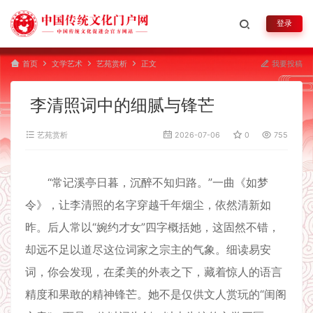
登录
首页
文学艺术
艺苑赏析
正文
我要投稿
李清照词中的细腻与锋芒
艺苑赏析
2026-07-06
0
755
“常记溪亭日暮，沉醉不知归路。”一曲《如梦
令》，让李清照的名字穿越千年烟尘，依然清新如
昨。后人常以“婉约才女”四字概括她，这固然不错，
却远不足以道尽这位词家之宗主的气象。细读易安
词，你会发现，在柔美的外表之下，藏着惊人的语言
精度和果敢的精神锋芒。她不是仅供文人赏玩的“闺阁