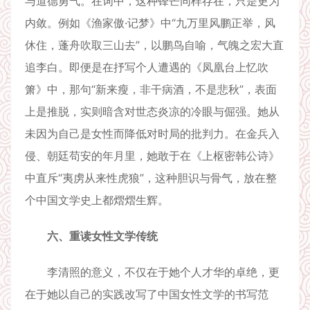
与道德勇气。在词中，这种锋芒同样存在，只是更为
内敛。例如《渔家傲·记梦》中“九万里风鹏正举，风
休住，蓬舟吹取三山去”，以鹏鸟自喻，气魄之宏大直
追李白。即便是在抒写个人遭遇的《凤凰台上忆吹
箫》中，那句“新来瘦，非干病酒，不是悲秋”，表面
上是推脱，实则暗含对世态炎凉的冷眼与倔强。她从
未因为自己是女性而降低对时局的批判力。在金兵入
侵、朝廷苟安的年月里，她敢于在《上枢密韩公诗》
中直斥“夷虏从来性虎狼”，这种胆识与骨气，放在整
个中国文学史上都熠熠生辉。
六、重读女性文学传统
李清照的意义，不仅在于她个人才华的卓绝，更
在于她以自己的实践改写了中国女性文学的书写范