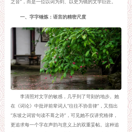
之音”，而是一位以词为剑、以史为镜的文学巨匠。
一、字字锤炼：语言的精密尺度
李清照对文字的敏感，几乎到了苛刻的地步。她
在《词论》中批评前辈词人“往往不协音律”，又指出
“东坡之词皆句读不葺之诗”，可见她不仅讲究格律，
更追求每一个字在声韵与意义上的双重妥帖。这种追