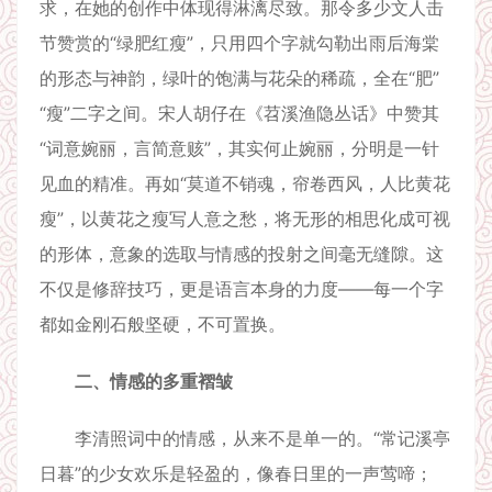
求，在她的创作中体现得淋漓尽致。那令多少文人击
节赞赏的“绿肥红瘦”，只用四个字就勾勒出雨后海棠
的形态与神韵，绿叶的饱满与花朵的稀疏，全在“肥”
“瘦”二字之间。宋人胡仔在《苕溪渔隐丛话》中赞其
“词意婉丽，言简意赅”，其实何止婉丽，分明是一针
见血的精准。再如“莫道不销魂，帘卷西风，人比黄花
瘦”，以黄花之瘦写人意之愁，将无形的相思化成可视
的形体，意象的选取与情感的投射之间毫无缝隙。这
不仅是修辞技巧，更是语言本身的力度——每一个字
都如金刚石般坚硬，不可置换。
二、情感的多重褶皱
李清照词中的情感，从来不是单一的。“常记溪亭
日暮”的少女欢乐是轻盈的，像春日里的一声莺啼；