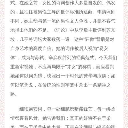
式。在她之前，女性的诗词创作大多是自发的、偶发
的，且往往被男性主导的批评标准所遮蔽。李清照则
不同，她主动与第一流的男性文人争胜，并毫不客气
地指出他们的不足。《词论》中从李后主批评到苏东
坡，几乎将词坛大家数落一遍，这种“狂傲”背后是对
自身艺术的高度自信。她的词作被后人视为“易安
体”，成为与苏轼、辛弃疾并列的经典范式。今天我们
重新审视她，不应再局限于“才女”的称谓，而应看到
她如何以词为镜，映照出一个时代的繁华与疮痍；如
何以笔为戈，在传统的性别牢笼中杀出一条精神之
路。
细读易安词，每一处细腻都暗藏锋芒，每一缕柔
情都裹着风骨。她告诉我们：真正的好诗不在于柔
美，而在于柔美中的力量。正是在这细腻与锋芒的张