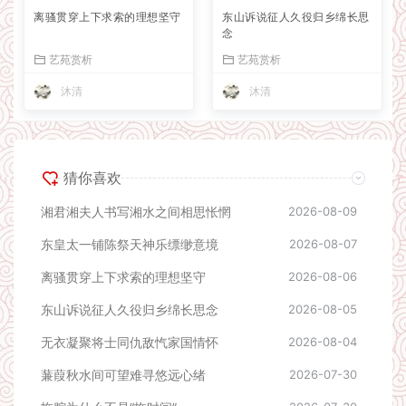
离骚贯穿上下求索的理想坚守
东山诉说征人久役归乡绵长思
念
艺苑赏析
艺苑赏析
沐清
沐清
猜你喜欢
湘君湘夫人书写湘水之间相思怅惘
2026-08-09
东皇太一铺陈祭天神乐缥缈意境
2026-08-07
离骚贯穿上下求索的理想坚守
2026-08-06
东山诉说征人久役归乡绵长思念
2026-08-05
无衣凝聚将士同仇敌忾家国情怀
2026-08-04
蒹葭秋水间可望难寻悠远心绪
2026-07-30