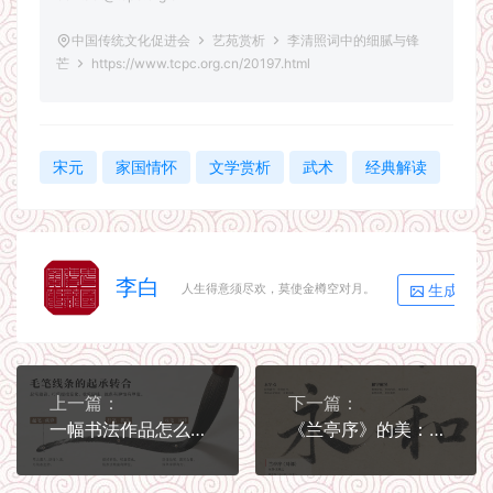
中国传统文化促进会
艺苑赏析
李清照词中的细腻与锋
芒
https://www.tcpc.org.cn/20197.html
宋元
家国情怀
文学赏析
武术
经典解读
李白
生成海报
人生得意须尽欢，莫使金樽空对月。
上一篇：
下一篇：
一幅书法作品怎么看：从笔法到气息
《兰亭序》的美：流动笔势与文人情怀