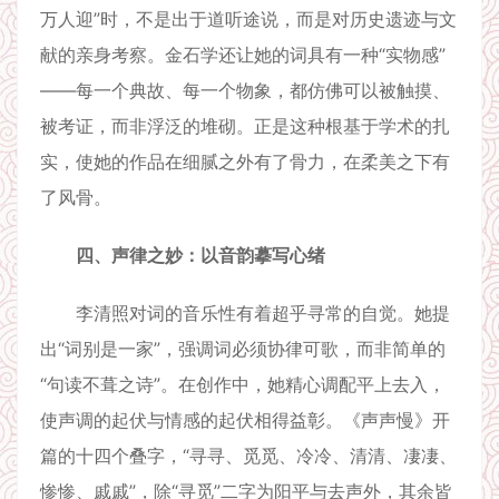
万人迎”时，不是出于道听途说，而是对历史遗迹与文
献的亲身考察。金石学还让她的词具有一种“实物感”
——每一个典故、每一个物象，都仿佛可以被触摸、
被考证，而非浮泛的堆砌。正是这种根基于学术的扎
实，使她的作品在细腻之外有了骨力，在柔美之下有
了风骨。
四、声律之妙：以音韵摹写心绪
李清照对词的音乐性有着超乎寻常的自觉。她提
出“词别是一家”，强调词必须协律可歌，而非简单的
“句读不葺之诗”。在创作中，她精心调配平上去入，
使声调的起伏与情感的起伏相得益彰。《声声慢》开
篇的十四个叠字，“寻寻、觅觅、冷冷、清清、凄凄、
惨惨、戚戚”，除“寻觅”二字为阳平与去声外，其余皆